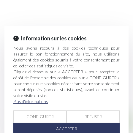
Information sur les cookies
Nous avons recours à des cookies techniques pour
assurer le bon fonctionnement du site, nous utilisons
également des cookies soumis à votre consentement pour
collecter des statistiques de visite.
Cliquez ci-dessous sur « ACCEPTER » pour accepter le
dépôt de l'ensemble des cookies ou sur « CONFIGURER »
pour choisir quels cookies nécessitant votre consentement
seront déposés (cookies statistiques), avant de continuer
votre visite du site.
Plus d'informations
CONFIGURER
REFUSER
Droit commercial
ACCEPTER