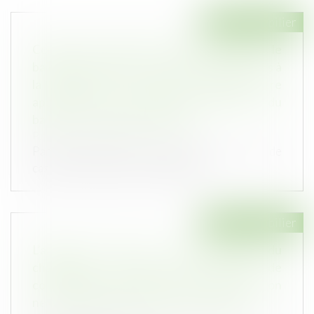
Droit immobilier
Congé pour motif réel et sérieux délivré par le
bailleur : les éléments de preuve postérieurs à
la délivrance du congé peuvent être
appréciés pour justifier des intentions du
bailleur | LE MAG JURIDIQUE
Publié le :
25/10/2023
Par un arrêt du 12 octobre 2023, la Cour de
cassation considère, en matière d...
Droit immobilier
L’amende civile pour non-déclaration du
changement d’usage d’une location de
courte durée n’est pas due lorsque la location
ne constitue pas la résidence principale