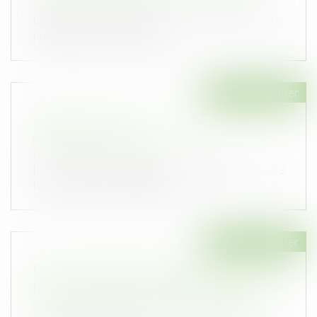
Publié le :
20/09/2023
L’article L 631-7 du Code de la construction et de
l'habitation, subordonne l...
Droit immobilier
Occupation illicite : la protection des
propriétaires est renforcée
Publié le :
09/08/2023
La loi visant à protéger les logements contre
l’occupation illicite a été pro...
Droit immobilier
Est irrecevable l'action en diminution de loyer
formée sans qu'une demande préalable ait
été présentée par le locataire au bailleur