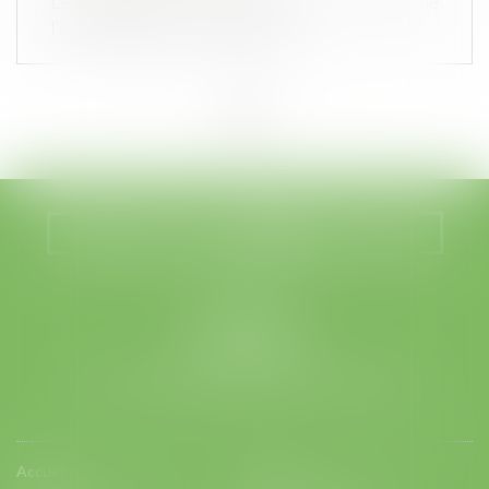
Le propriétaire est responsable de la chute de
l'occupante qui s'est maintenu...
<<
<
...
2
3
4
5
6
7
8
...
>
>>
Nous localiser
Nous contacter
LEGABAT
41 rue de Liège
75008 PARIS
Tél :
01 53 42 66 66
- Fax : 01 53 42 66 00
Accueil
Equipe