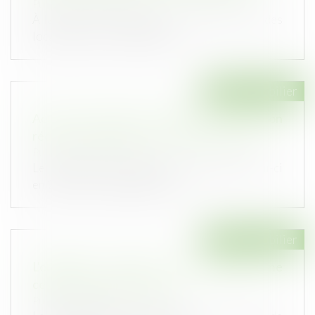
Publié le :
02/05/2023
À la suite d’un congé pour vendre délivré à des
locataires, ceux-ci avaient a...
Droit immobilier
Action du locataire et délai de prescription
réduit : quel sort pour le contrat en cours ?
Publié le :
12/04/2023
Le locataire d’un logement avait quitté celui-ci
en 2011 en invoquant les nui...
Droit immobilier
L'obligation d'entretien du propriétaire ne
cesse pas avec la fin du bail
Publié le :
10/01/2023