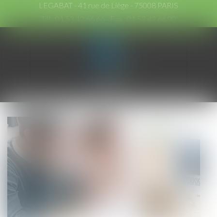
LEGABAT - 41 rue de Liège - 75008 PARIS
Tél :
01 53 42 66 66
- Fax : 01 53 42 66 00
Ouvrir
le
menu