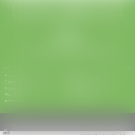
Nous localiser
Nous contacter
LEGABAT
41 rue de Liège
75008 PARIS
Tél :
01 53 42 66 66
- Fax : 01 53 42 66 00
Accueil
Equipe
Domaines d'intervention
Charte d'engagements
Actus
Contact
Plan du site
Mentions légales
Articles
Septeo Digital & Services © 2019