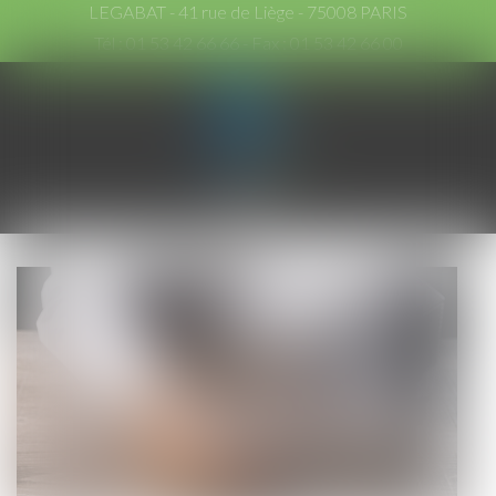
LEGABAT - 41 rue de Liège - 75008 PARIS
Tél :
01 53 42 66 66
- Fax : 01 53 42 66 00
Ouvrir
le
menu