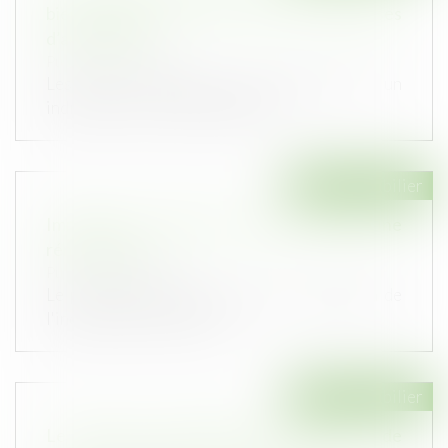
bien indivis ne sont pas des dépenses
d’amélioration
Publié le :
27/10/2021
Les travaux réalisés personnellement par un
indivisaire sur un bien indivis n...
Droit immobilier
Immobilier : l'indivisaire qui gère a droit à une
rémunération
Publié le :
20/10/2021
Le propriétaire indivis qui assure la gestion de
l'indivision a droit à la ré...
Droit immobilier
Le délai de rétractation du compromis de