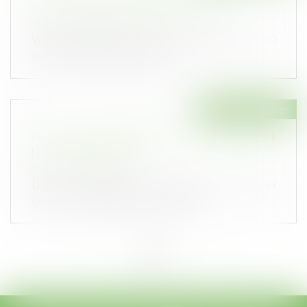
vente : 10 jours pour changer d'avis
Publié le :
13/10/2021
Vous disposez d'un délai de rétractation de 10
jours après la signature du co...
Droit immobilier
Gérer mes biens immobiliers : voici à quoi sert
le nouvel outil du fisc
Publié le :
06/10/2021
Depuis le début du mois d’août, un nouveau
service en ligne dédié aux proprié...
<<
<
...
3
4
5
6
7
8
9
...
>
>>