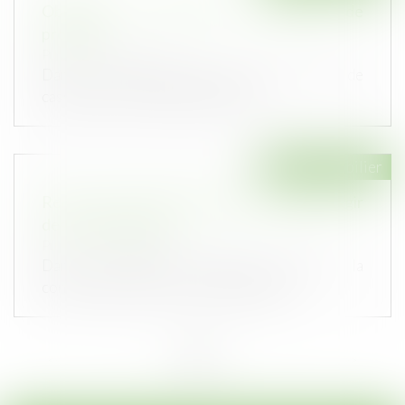
Obligation de garantie et allocation de
provision
Publié le :
26/07/2023
Dans une affaire portée devant la Cour de
cassation le 13 juillet dernier, un...
Droit immobilier
Remise en état de l’immeuble et qualité à agir
des copropriétaires
Publié le :
27/06/2023
Dans une affaire récemment portée à la
connaissance de la Cour de cassation,...
<<
<
1
2
3
4
5
6
7
...
>
>>