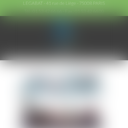
LEGABAT - 41 rue de Liège - 75008 PARIS
Tél :
01 53 42 66 66
- Fax : 01 53 42 66 00
Ouvrir
le
menu