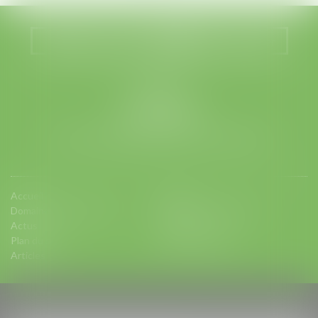
Nous localiser
Nous contacter
LEGABAT
41 rue de Liège
75008 PARIS
Tél :
01 53 42 66 66
- Fax : 01 53 42 66 00
Accueil
Equipe
Domaines d'intervention
Charte d'engagements
Actus
Contact
Plan du site
Mentions légales
Articles