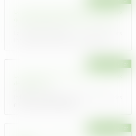
Le syndic doit accomplir toutes les diligences
qui lui incombent dans la gestion des travaux
Publié le :
19/12/2023
Le syndic commet une faute dans
l’accomplissement de sa mission lorsqu’il n’a...
Droit immobilier
Le poids colossal de l’énergie et des travaux
de rénovation
Publié le :
06/12/2023
Inflation des charges courantes, explosion des
prix des énergies, obligation...
Droit immobilier