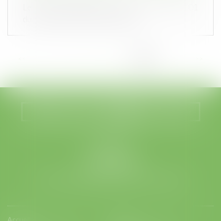
Le JO du jour publie l’ordonnance n° 2019-1101
du 30 octobre 2019 portant réf...
<<
<
...
7
8
9
10
11
12
13
>
>>
Nous localiser
Nous contacter
LEGABAT
41 rue de Liège
75008 PARIS
Tél :
01 53 42 66 66
- Fax : 01 53 42 66 00
Accueil
Equipe