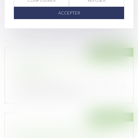
CONFIGURER
REFUSER
ACCEPTER
Droit immobilier
Covid-19 : une nouvelle ordonnance pour les
copropriétés
Publié le :
12/05/2020
Une ordonnance publiée ce 23 avril 2020 vient à
nouveau de modifier certaines...
Droit immobilier
Qu’est-ce qu’un ensemble immobilier avec
parties communes à tous les immeubles ?