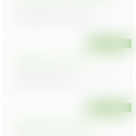
Publié le :
29/04/2020
Deux sociétés sont propriétaires de fonds
contigus sur lesquels sont construi...
Droit immobilier
Copropriété : le terrain sans propriétaire
certain devient partie commune
Publié le :
21/04/2020
En l'absence de preuve du droit de jouissance
privatif sur un terrain, les ju...
Droit immobilier
Tri et lutte contre le gaspillage : nouvelle
obligation du syndic de copropriété
Publié le :
17/03/2020