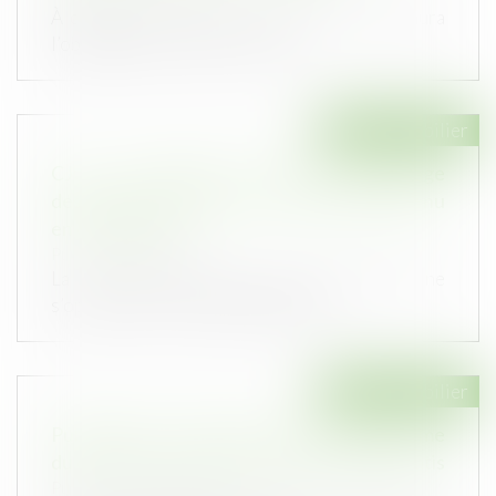
À compter du 1er janvier 2022, le syndic aura
l’obligation d'informer les cop...
Droit immobilier
CJUE : contribution aux frais de chauffage
des parties communes d’un immeuble détenu
en copropriété
Publié le :
24/12/2019
La CJUE précise que le droit de l’Union ne
s’oppose pas à une réglementation...
Droit immobilier
Publication de l’ordonnance portant réforme
du droit de la copropriété des immeubles bâtis
Publié le :
12/11/2019