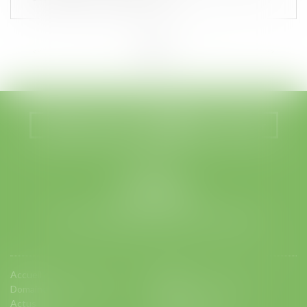
<<
<
...
3
4
5
6
7
8
9
...
>
>>
Nous localiser
Nous contacter
LEGABAT
41 rue de Liège
75008 PARIS
Tél :
01 53 42 66 66
- Fax : 01 53 42 66 00
Accueil
Equipe
Domaines d'intervention
Charte d'engagements
Actus
Contact