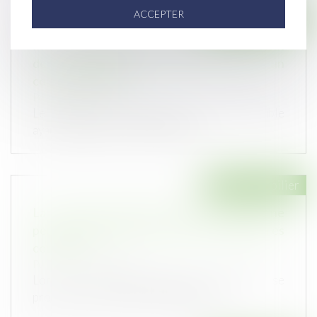
ACCEPTER
Droit immobilier
Interdiction des discriminations : un syndicat
de copropriétaires n’est pas un
consommateur
Publié le :
12/10/2022
Le syndicat de copropriétaires d’un immeuble
ayant chargé une société de réal...
Droit immobilier
La vente d'une partie commune spéciale ne
peut être décidée que par les copropriétaires
concernés
Publié le :
13/07/2022
Lors de l’assemblée générale appelée à se
prononcer sur la cession de parties...