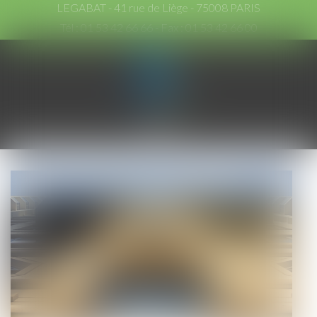
LEGABAT - 41 rue de Liège - 75008 PARIS
Tél :
01 53 42 66 66
- Fax : 01 53 42 66 00
Ouvrir
le
menu