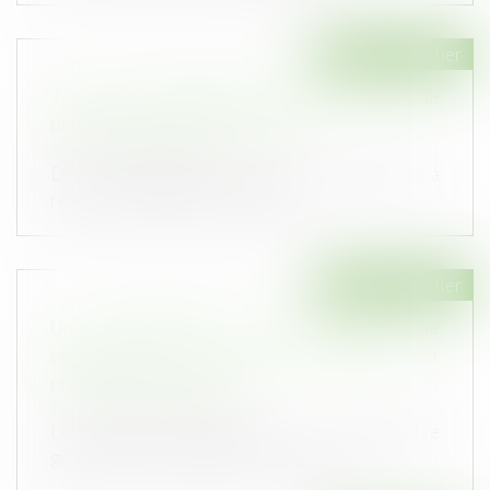
Droit immobilier
Tous les copropriétaires doivent réparer le
préjudice causé par l’un d’eux
Publié le :
31/05/2022
Des copropriétaires peuvent être condamnés à
réparer le préjudice causé aux t...
Droit immobilier
Un copropriétaire peut acquérir une
servitude de vue, même illicite, par
prescription acquisitive
Publié le :
18/05/2022
Le défaut d’autorisation par l’assemblée
générale du percement par un copropr...