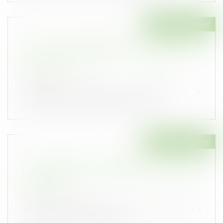
Droit immobilier
Préconisation du GRECCO n° 14 : loi 3DS et
mise en conformité des règlements de
copropriété
Publié le :
10/05/2022
Immobilier : Le groupe de recherche sur la
copropriété (GRECCO) vient de prés...
Droit immobilier
La mention de la majorité au lieu de
l’unanimité dans le PV d’AG ne rend pas nulle
la décision
Publié le :
27/04/2022
Le procès-verbal qui énonce que la résolution a
été adoptée « à la majorité d...