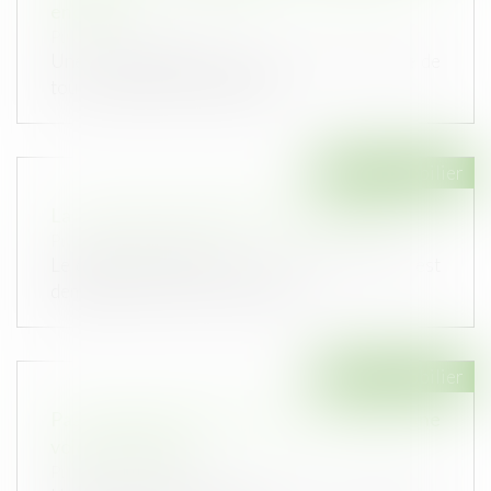
encourue
Publié le :
18/11/2020
Une cour d’appel ne peut pas priver la victime de
toute réparation du préjudi...
Droit immobilier
La restitution du dépôt de garantie VEFA
Publié le :
12/11/2020
Le dépôt de garantie pour un achat en VEFA est
demandé lors de la réservation...
Droit immobilier
Passerelle reliant deux maisons à travers une
voie communale
Publié le :
28/10/2020