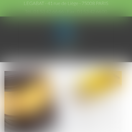
LEGABAT - 41 rue de Liège - 75008 PARIS
Tél :
01 53 42 66 66
- Fax : 01 53 42 66 00
Ouvrir
le
menu