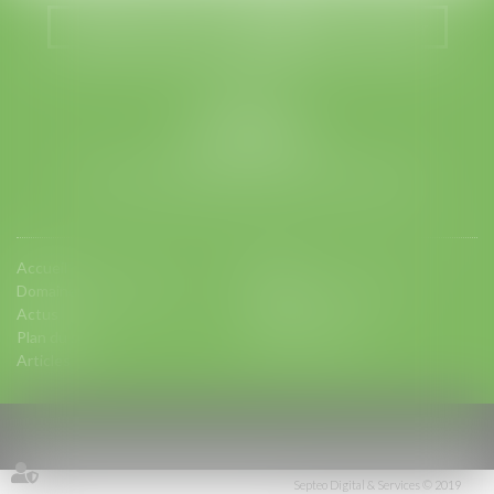
Nous localiser
Nous contacter
LEGABAT
41 rue de Liège
75008 PARIS
Tél :
01 53 42 66 66
- Fax : 01 53 42 66 00
Accueil
Equipe
Domaines d'intervention
Charte d'engagements
Actus
Contact
Plan du site
Mentions légales
Articles
Septeo Digital & Services © 2019