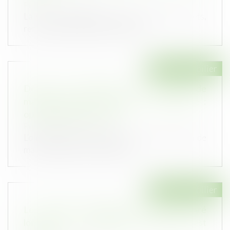
Publié le :
02/12/2020
La Cour de cassation confirme par deux arrêts,
rendus le même jour pour le mê...
Droit immobilier
Défaut de déclaration d’une mission de
maîtrise d’œuvre confiée à un architecte :
opposabilité au tiers lésé
Publié le :
26/11/2020
L’omission dans la déclaration d’une mission de
maîtrise d’œuvre, confiée à u...
Droit immobilier
Le préjudice immatériel doit être réparé
lorsque la responsabilité décennale est