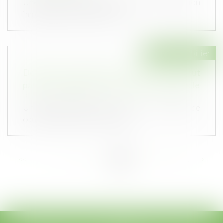
Une passerelle reliant deux maisons d’habitation
implique de respecter les di...
Droit immobilier
Défaut de construction: un assureur ne peut
pas se contenter d'une expertise superficielle
Publié le :
22/10/2020
Un assureur était sollicité pour un défaut de
construction. Mais il n'a relev...
<<
<
...
27
28
29
30
31
32
33
...
>
>>