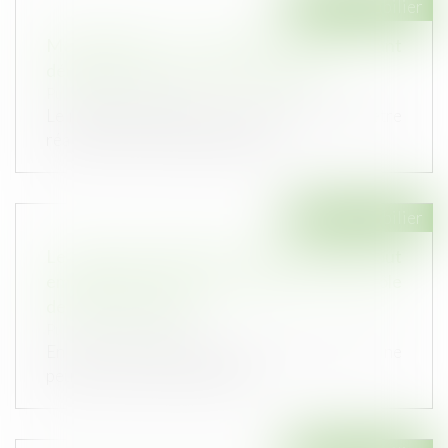
Droit immobilier
Méthodologie du repérage amiante avant
démolition ou travaux de démolition
Publié le :
25/10/2023
Le repérage amiante avant démolition doit être
réalisé sur des immeubles dont...
Droit immobilier
Le droit du propriétaire à la démolition de tout
empiétement n’est pas soumis à un contrôle
de proportionnalité
Publié le :
18/10/2023
En vertu de l’article 545 du Code civil, nul ne
peut être contraint de céder...