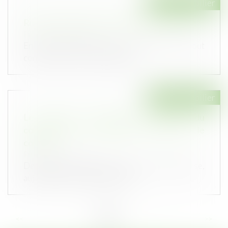
Droit immobilier
Risque sanitaire et impropriété de l’ouvrage
Publié le :
28/09/2023
En vertu de l’article 1792 du Code civil, tout
constructeur d’un ouvrage est...
Droit immobilier
Le délai pour contester le mémoire du
constructeur est librement défini par le
contrat
Publié le :
06/09/2023
Des particuliers avaient confié à une entreprise,
aujourd’hui en redressement...
<<
<
...
7
8
9
10
11
12
13
...
>
>>