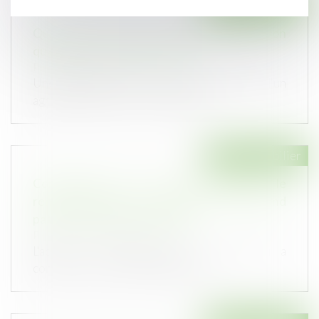
Droit immobilier
Qu'est-ce qu'une extension de construction
quand le PLU ne le précise pas ?
Publié le :
22/11/2023
Une extension de construction s'entend d'un
agrandissement de la construction...
Droit immobilier
Construction sur le terrain d’autrui : le
remboursement du constructeur ne dépend
pas de son éviction préalable
Publié le :
08/11/2023
L'action en remboursement de celui qui a
construit sur le terrain d'autrui av...