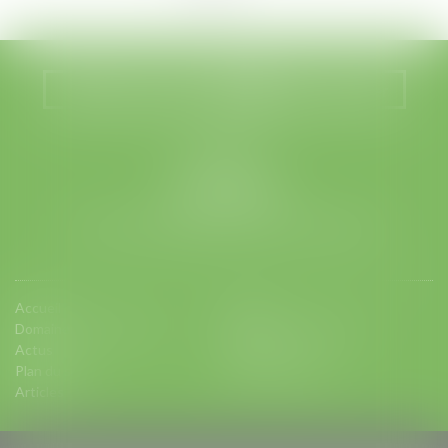
Nous localiser
Nous contacter
LEGABAT
41 rue de Liège
75008 PARIS
Tél :
01 53 42 66 66
- Fax : 01 53 42 66 00
Accueil
Equipe
Domaines d'intervention
Charte d'engagements
Actus
Contact
Plan du site
Mentions légales
Articles