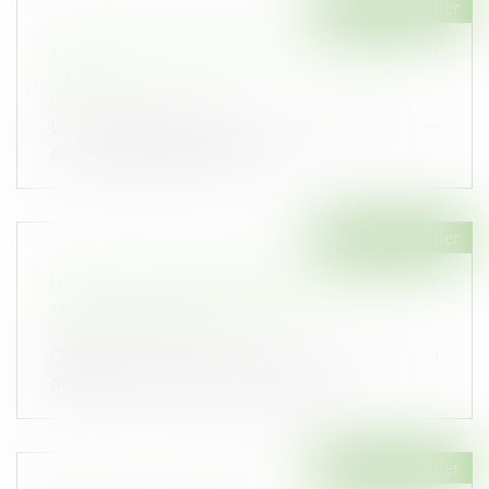
Droit immobilier
Constatation judiciaire de l’achèvement en
VEFA
Publié le :
08/01/2021
La cour d’appel n’est pas tenue de vérifier si le
constat d’achèvement de l’i...
Droit immobilier
Un voisin n'est pas toujours obligé de prêter
son terrain pour des travaux
Publié le :
01/01/2021
Obliger un voisin à mettre son terrain à
disposition le temps des travaux est...
Droit immobilier