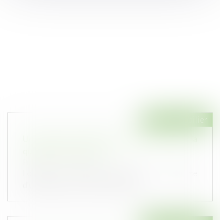
Droit immobilier
Un assistant à maîtrise d’ouvrage peut avoir la
qualité de constructeur
Publié le :
21/01/2021
Lorsque le contrat d'assistance à maîtrise
d'ouvrage revêt le caractère d'un...