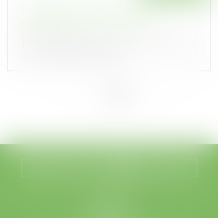
Le diagnostic amiante avant travaux n’est
obligatoire qu’en cas de démolition
Publié le :
10/12/2020
Pour des travaux de rénovation, le propriétaire
d’un bâtiment édifié en vertu...
<<
<
...
26
27
28
29
30
31
32
...
>
>>
Nous localiser
Nous contacter
LEGABAT
41 rue de Liège