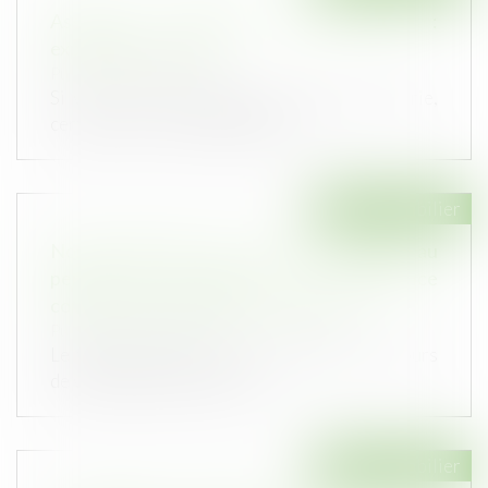
Assurance décennale voirie VRD :
explications et coût
Publié le :
23/12/2020
Si vous êtes responsable de travaux de voirie,
certains de vos ouvrages doive...
Droit immobilier
Non-conformité des travaux achevés au
permis de construire : la délivrance
conditionnelle du permis modificatif
Publié le :
16/12/2020
Le titulaire d’un permis de construire en cours
de validité bénéficie de la f...
Droit immobilier