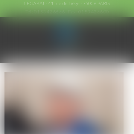
LEGABAT - 41 rue de Liège - 75008 PARIS
Tél :
01 53 42 66 66
- Fax : 01 53 42 66 00
Ouvrir
le
menu