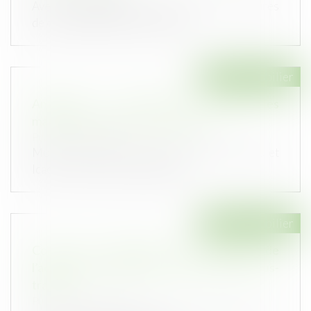
Avec la propagation du Covid-19 et les mesures
de confinement mises en place,...
Droit immobilier
Antigaspi et construction : quand les
matériaux peuvent-être réutilisés
Publié le :
26/03/2020
Moins, c'est plus ! Créée fin 2017 par Egis et
Icade, Cycle Up est aujourd'hu...
Droit immobilier
Contrat de rénovation et prescription de
l’action en réparation des tiers contre le sous-
traitant
Publié le :
19/03/2020