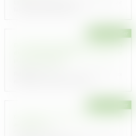
La Cour de cassation apporte des précisions sur
la détermination de la prescr...
Droit immobilier
Décret relatif aux modalités de construction
d'une maison individuelle avec fourniture de
plan et préfabrication
Publié le :
26/02/2020
Publication au JO d'un décret relatif aux
modalités de règlement du prix et à...
Droit immobilier
Construction : le chantier peut il être interdit
aux acheteurs ?
Publié le :
19/02/2020