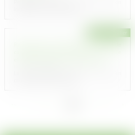
Pendant la construction de votre future maison
individuelle, vous ne pouvez p...
Droit immobilier
Recours entre « Constructeurs » : la Cour de
cassation tranche sur la question de la durée
et du point de départ de la prescription
Publié le :
05/02/2020
La Cour de cassation a tranché : le recours d’un
constructeur contre un autre...
<<
<
...
32
33
34
35
36
37
38
...
>
>>