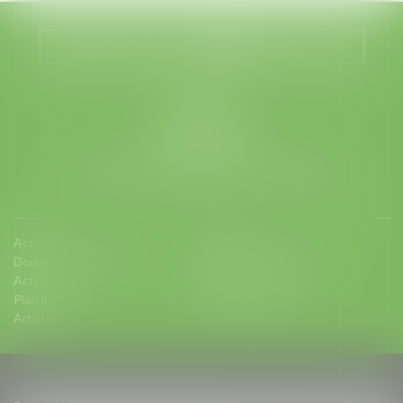
Nous localiser
Nous contacter
LEGABAT
41 rue de Liège
75008 PARIS
Tél :
01 53 42 66 66
- Fax : 01 53 42 66 00
Accueil
Equipe
Domaines d'intervention
Charte d'engagements
Actus
Contact
Plan du site
Mentions légales
Articles