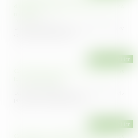
du maître d’ouvrage contre le fournisseur de
matériaux
Publié le :
05/04/2023
La prescription de l’action du maître de l’ouvrage
contre le fournisseur de m...
Droit immobilier
Construction de piscines individuelles dans
les zones inondables
Publié le :
29/03/2023
Les plans de prévention des risques naturels
prévisibles d’inondation (PPRi)...
Droit immobilier
Construction : surélévation des copropriétés