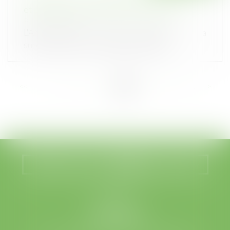
et dispositions de la loi Climat résilience
Publié le :
23/03/2023
L'ANIL publie un guide pratique sur la
surélévation des copropriétés à destin...
<<
<
...
10
11
12
13
14
15
16
...
>
>>
Nous localiser
Nous contacter
LEGABAT
41 rue de Liège
75008 PARIS