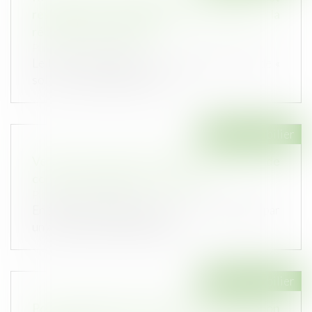
restitution des indemnités non affectées à la
réparation de l'ouvrage
Publié le :
03/05/2023
Le terme « accipiens », qui s’oppose à celui de «
solvens » désigne la partie...
Droit immobilier
Vente d’un terrain et caducité du permis de
construire postérieure à la vente
Publié le :
13/04/2023
En 2008, une grange à démolir a été vendue par
un acte de vente faisant état...
Droit immobilier
Point de départ de la prescription de l’action