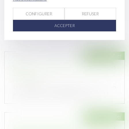
CONFIGURER
REFUSER
ACCEPTER
Droit immobilier
CCMI : les outils de protection des
acquéreurs
Publié le :
10/05/2023
Le contrat de construction de maison
individuelle (CCMI) protège-t-il toujour...
Droit immobilier
Revente du bien affecté de désordres et