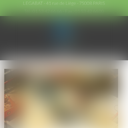
LEGABAT - 41 rue de Liège - 75008 PARIS
Tél :
01 53 42 66 66
- Fax : 01 53 42 66 00
Ouvrir
le
menu