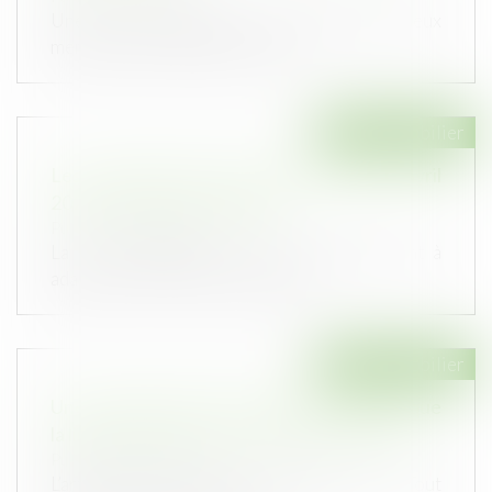
Une SCI, constituée par un couple dont les deux
membres sont associés, est pr...
Droit immobilier
Les nouveautés issues de la loi du 15 avril
2024 en matière immobilière
Publié le :
15/05/2024
La loi n°2024-346 du 15 avril 2024 visant à
adapter le droit de la responsabi...
Droit immobilier
Une nouvelle action en bornage implique que
la limite séparative soit devenue incertaine
Publié le :
23/04/2024
L’article 646 du Code civil dispose que : « Tout