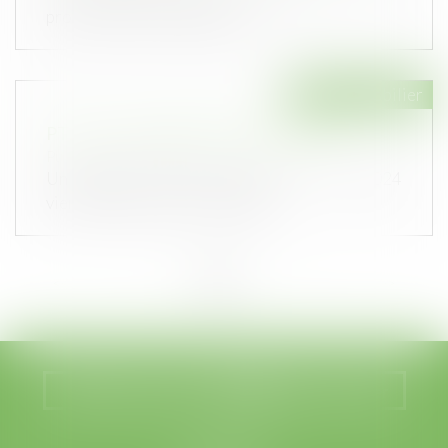
propriétaire peut obliger so...
Droit immobilier
PTZ : les nouvelles dispositions 2024
Publié le :
16/04/2024
Un décret et un arrêté publiés le 2 avril 2024
viennent de préciser l’ensembl...
<<
<
1
2
3
4
5
6
7
...
>
>>
Nous localiser
Nous contacter