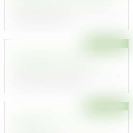
Publié le :
26/06/2024
Cette ordonnance codifie le droit de la publicité
foncière dans le code civil...
Droit immobilier
Biens immobiliers : l'obligation d'informer sur
le risque de feu de forêt est élargie
Publié le :
11/06/2024
Dans des zones particulièrement exposées aux
incendies de forêt et de végétat...
Droit immobilier
L'occupation gratuite de l'immeuble de la SCI
par un associé
Publié le :
22/05/2024