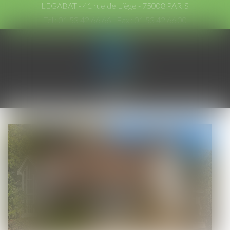
LEGABAT - 41 rue de Liège - 75008 PARIS
Tél :
01 53 42 66 66
- Fax : 01 53 42 66 00
Ouvrir
le
menu