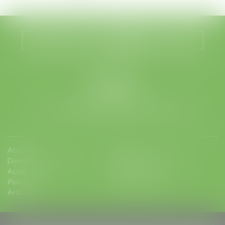
Nous localiser
Nous contacter
LEGABAT
41 rue de Liège
75008 PARIS
Tél :
01 53 42 66 66
- Fax : 01 53 42 66 00
Accueil
Equipe
Domaines d'intervention
Charte d'engagements
Actus
Contact
Plan du site
Mentions légales
Articles