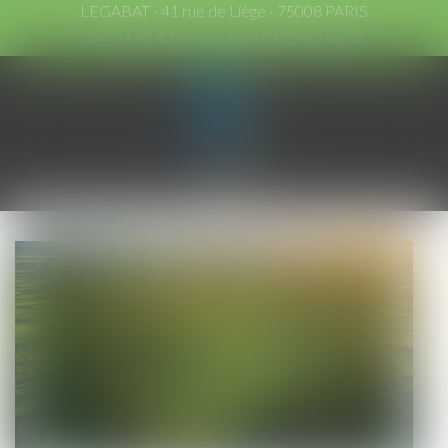
LEGABAT - 41 rue de Liège - 75008 PARIS
Tél :
01 53 42 66 66
- Fax : 01 53 42 66 00
Ouvrir
le
menu