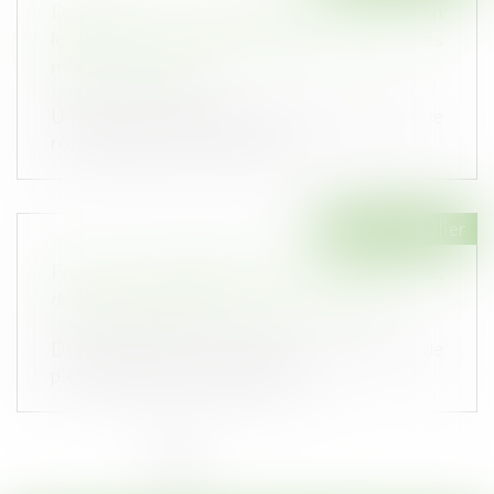
Déclaration et autorisation de mise en
location : nouvelles compétences pour les
maires et les EPCI
Publié le :
20/11/2024
Un décret du 30 octobre est venu renforcer le
rôle des autorités locales en m...
Droit immobilier
Fouilles archéologiques sur un terrain privé,
droit de propriété et partage avec l’État
Publié le :
30/10/2024
Des particuliers soupçonnant la présence de
pièces antiques avaient fait prat...
<<
<
1
2
3
4
5
6
7
...
>
>>