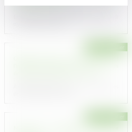
nouvelle division des fonds ?
Publié le :
11/02/2025
En application de l’article 693 du Code civil, « Il
n'y a destination du père...
Droit immobilier
Obligations légales de débroussaillement :
l'information des acquéreurs et des locataires
de biens devient obligatoire en 2025
Publié le :
05/02/2025
À compter du 1er janvier 2025, les propriétaires
de biens immobiliers situés...
Droit immobilier
Manquement à l'obligation de délivrance