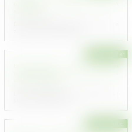
conforme pour un chemin d'accès non
aménageable
Publié le :
14/01/2025
Dans un arrêt du 5 décembre 2024, la Cour de
cassation a confirmé la décision...
Droit immobilier
Bornage litigieux : la Cour de cassation
rappelle l'importance d'une analyse précise
des titres de propriété
Publié le :
11/12/2024
La Cour de cassation a récemment été saisie d’un
litige ou un syndicat des co...
Droit immobilier