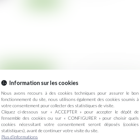
Lire la suite
Droit des assurances
.124-5 du Code des
Contrat d’assura
Information sur les cookies
nt de garantie
formelle et limité
Nous avons recours à des cookies techniques pour assurer le bon
Publié le :
03/10/20
fonctionnement du site, nous utilisons également des cookies soumis à
 Cour de cassation
Par un arrêt en 
votre consentement pour collecter des statistiques de visite.
cassation rappelle 
Cliquez ci-dessous sur « ACCEPTER » pour accepter le dépôt de
l'ensemble des cookies ou sur « CONFIGURER » pour choisir quels
cookies nécessitant votre consentement seront déposés (cookies
statistiques), avant de continuer votre visite du site.
Droit des assurances
Plus d'informations