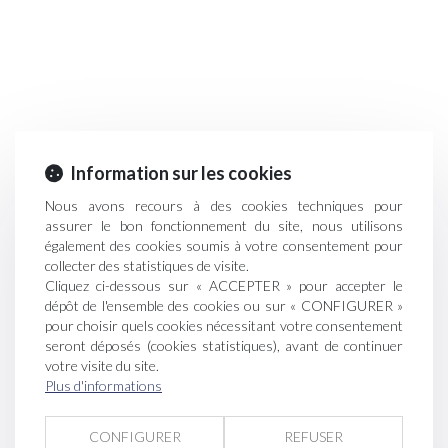
Information sur les cookies
Nous avons recours à des cookies techniques pour
assurer le bon fonctionnement du site, nous utilisons
également des cookies soumis à votre consentement pour
collecter des statistiques de visite.
Cliquez ci-dessous sur « ACCEPTER » pour accepter le
dépôt de l'ensemble des cookies ou sur « CONFIGURER »
pour choisir quels cookies nécessitant votre consentement
seront déposés (cookies statistiques), avant de continuer
votre visite du site.
Plus d'informations
CONFIGURER
REFUSER