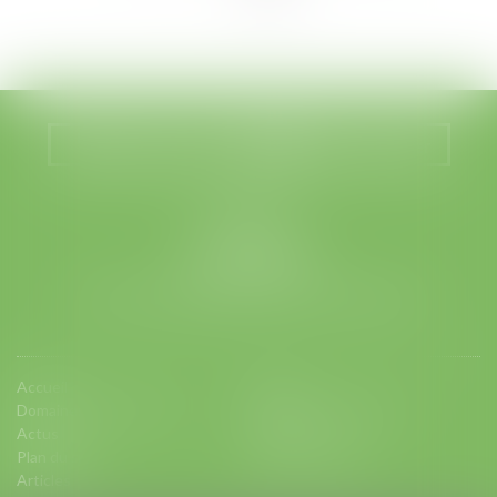
>>
Nous localiser
Nous contacter
LEGABAT
41 rue de Liège
75008 PARIS
Tél :
01 53 42 66 66
- Fax : 01 53 42 66 00
Accueil
Equipe
Domaines d'intervention
Charte d'engagements
Actus
Contact
Plan du site
Mentions légales
Articles