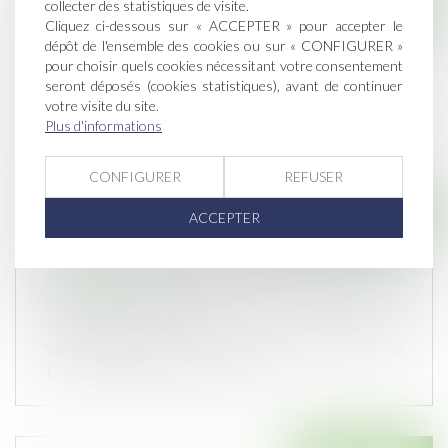
Droit des assurances
collecter des statistiques de visite.
Cliquez ci-dessous sur « ACCEPTER » pour accepter le
En 2023, le Fonds calamité agricole devient le
dépôt de l'ensemble des cookies ou sur « CONFIGURER »
Fonds de solidarité nationale
pour choisir quels cookies nécessitant votre consentement
seront déposés (cookies statistiques), avant de continuer
Publié le :
25/10/2022
votre visite du site.
En 2023, il faudra être assuré (grêle, tempête,
Plus d'informations
gel,…) pour espérer une indem...
CONFIGURER
REFUSER
Droit immobilier
ACCEPTER
Assurance DO avant réception : mise en
demeure de l’entreprise par le maître de
l’ouvrage lui-même
Publié le :
20/10/2022
Sauf exception, la mise en œuvre de l’assurance
DO avant réception requiert l...