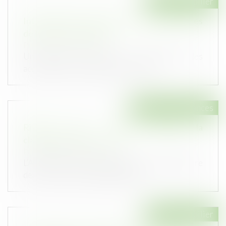
Droit immobilier
Information des acquéreurs et des locataires
de biens sur les risques
Publié le :
19/10/2022
Un décret est relatif à l’information des
acquéreurs et des locataires de bie...
Droit des assurances
Risques cyber : l'ACPR demande la
clarification des garanties
Publié le :
18/10/2022
L’ACPR, dans un communiqué du 23 septembre
dernier, incite les organismes d’a...
Droit immobilier