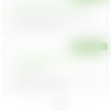
Inexécution du contrat par le constructeur : le
juge ne doit pas modifier l’objet du litige
Publié le :
12/10/2022
Si le maître de l’ouvrage réclame des dommages-
intérêts en réparation des con...
Droit immobilier
Interdiction des discriminations : un syndicat
de copropriétaires n’est pas un
consommateur
Publié le :
12/10/2022
Le syndicat de copropriétaires d’un immeuble
ayant chargé une société de réal...
<<
<
...
68
69
70
71
72
73
74
...
>