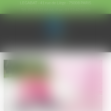
LEGABAT - 41 rue de Liège - 75008 PARIS
Tél :
01 53 42 66 66
- Fax : 01 53 42 66 00
Ouvrir
le
menu