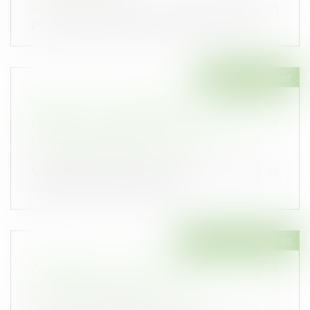
La prime Coup de pouce Rénovation
performante de bâtiment résidentiel collect...
Droit immobilier
Congé pour motif légitime et sérieux :
précision concernant les conditions de
ressources du locataire protégé
Publié le :
05/11/2024
Certains locataires bénéficient de protections
spécifiques en matière de bail...
Droit des assurances
Assurance vie : cette clause qu'il ne faut
surtout pas oublier de changer
Publié le :
05/11/2024