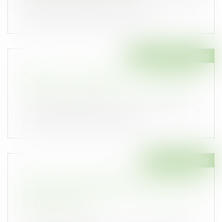
Dans une copropriété, les parties communes
appartiennent à l'ensemble des cop...
Droit des assurances
Assurances obsèques et prestations
funéraires : la DGCCRF appelle à la vigilance
Publié le :
12/11/2024
La Direction Générale de la Concurrence, de la
Consommation et de la Répressi...
Droit immobilier
Aides à la transition énergétique -Rénovation
globale d’une copropriété : le dispositif Coup
de pouce évolue
Publié le :
07/11/2024