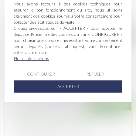
Nous avons recours à des cookies techniques pour
assurer le bon fonctionnement du site, nous utilisons
également des cookies soumis à votre consentement pour
collecter des statistiques de visite.
Cliquez ci-dessous sur « ACCEPTER » pour accepter le
Droit immobilier
dépôt de l'ensemble des cookies ou sur « CONFIGURER »
pour choisir quels cookies nécessitant votre consentement
Déclaration et autorisation de mise en
seront déposés (cookies statistiques), avant de continuer
votre visite du site.
location : nouvelles compétences pour les
Plus d'informations
maires et les EPCI
Publié le :
20/11/2024
CONFIGURER
REFUSER
Un décret du 30 octobre est venu renforcer le
rôle des autorités locales en m...
ACCEPTER
Droit immobilier
Rachat de partie commune par un
copropriétaire : mode d'emploi
Publié le :
13/11/2024