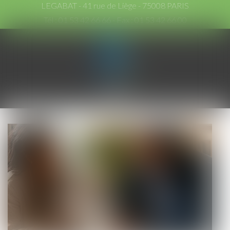
LEGABAT - 41 rue de Liège - 75008 PARIS
Tél :
01 53 42 66 66
- Fax : 01 53 42 66 00
Ouvrir
le
menu