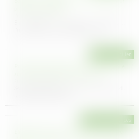
contenus dans l’acte de notoriété pour
prouver un usucapion
Publié le :
23/10/2024
En matière de propriété immobilière,
l’usucapion (ou prescription acquisitive...
Droit immobilier
Projet de loi de finances : le coup de massue
sur le financement de MaPrimerénov'
Publié le :
23/10/2024
Selon le projet de loi de finances présenté jeudi,
la subvention versée par l...
Droit des assurances
Éligibilité des unités de compte en assurance-