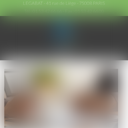
LEGABAT - 41 rue de Liège - 75008 PARIS
Tél :
01 53 42 66 66
- Fax : 01 53 42 66 00
Ouvrir
le
menu