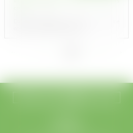
vie et conformité des produits financiers
cotés
Publié le :
22/10/2024
Dans le cadre d’une assurance-vie ou d’une
opération de capitalisation, le ca...
<<
<
...
23
24
25
26
27
28
29
...
>
>>
Nous localiser
Nous contacter
LEGABAT
41 rue de Liège
75008 PARIS