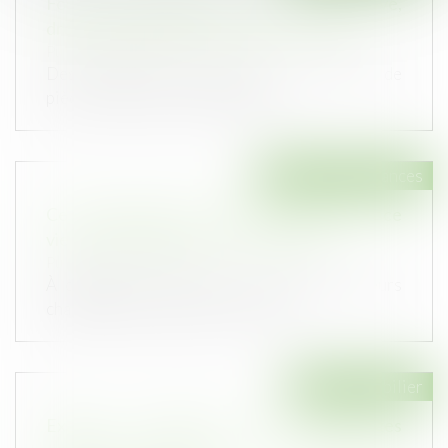
Fouilles archéologiques sur un terrain privé,
droit de propriété et partage avec l’État
Publié le :
30/10/2024
Des particuliers soupçonnant la présence de
pièces antiques avaient fait prat...
Droit des assurances
Ce qui change pour vos contrats d'assurance
vie et de plan épargne retraite (PER)
Publié le :
29/10/2024
À compter de ce jeudi 24 octobre, plusieurs
changements apparaissent au sein...
Droit immobilier
Examen nécessaire des témoignages