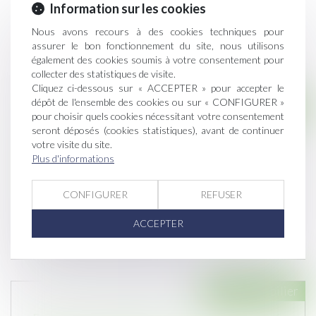
Information sur les cookies
Nous avons recours à des cookies techniques pour
assurer le bon fonctionnement du site, nous utilisons
également des cookies soumis à votre consentement pour
collecter des statistiques de visite.
Cliquez ci-dessous sur « ACCEPTER » pour accepter le
dépôt de l'ensemble des cookies ou sur « CONFIGURER »
Droit immobilier
pour choisir quels cookies nécessitant votre consentement
seront déposés (cookies statistiques), avant de continuer
Travaux confiés ultérieurement au sous-
votre visite du site.
traitant partiellement cautionnés et
Plus d'informations
opposabilité de la cession de créances envers
le maître d’ouvrage
CONFIGURER
REFUSER
Publié le :
30/10/2024
Il résulte des articles 13-1 et 14 de la loi n°75-
ACCEPTER
1334 du 31 décembre 1975 re...
Droit immobilier