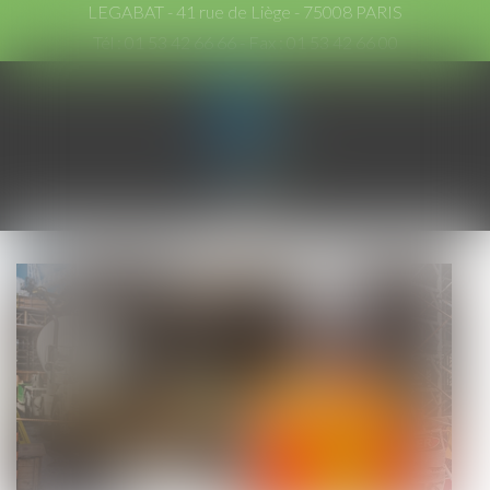
LEGABAT - 41 rue de Liège - 75008 PARIS
Tél :
01 53 42 66 66
- Fax : 01 53 42 66 00
Ouvrir
le
menu