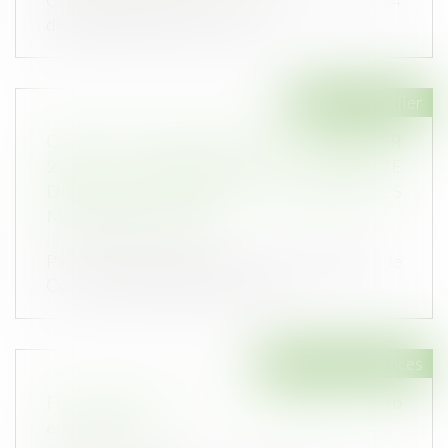
Concernant le droit des assurances, la loi du 24
décembre 2019, dite « LOM »,...
Droit immobilier
CONSEIL D'ETAT ARRET DU 8 JANVIER
2020 - DOMMAGES HORS GARANTIE
DECENNALE - DEFAUT DE CONSEIL DES
MAITRES D'OEUVRE
Publié le :
20/01/2020
Par un arrêt du 8 janvier 2020 (428280), le
Conseil d'Etat rappelle que, hors...
Droit des assurances
Fonctionnement de l'assurance auto
européenne