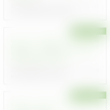
Publié le :
14/01/2020
De plus en plus de Français partent visiter
l'Europe pendant leurs vacances o...
Droit immobilier
Choix d’un dispositif de construction
présentant un risque excessif, dans une
optique de réduction des coûts :
responsabilité des entreprises
Publié le :
14/01/2020
Dans le cadre de la construction d’un parking
public souterrain, au cours de...
Droit immobilier
Location : qui paie les réparations des