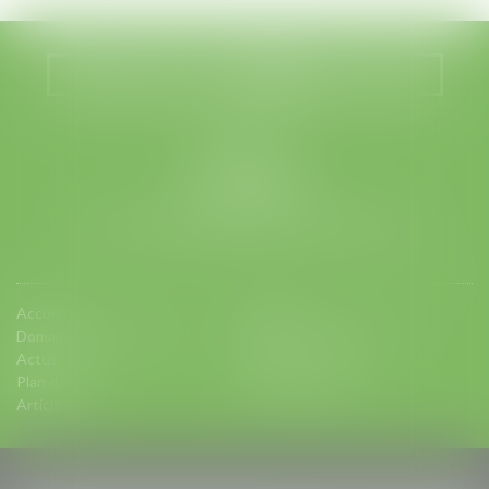
Nous localiser
Nous contacter
LEGABAT
41 rue de Liège
75008 PARIS
Tél :
01 53 42 66 66
- Fax : 01 53 42 66 00
Accueil
Equipe
Domaines d'intervention
Charte d'engagements
Actus
Contact
Plan du site
Mentions légales
Articles