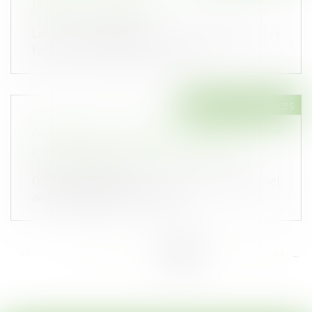
fenêtres et des volets ?
Publié le :
07/01/2020
Les frais d’entretien et de réparation des
fenêtres, volets et portes d’une l...
Droit des assurances
Assurance vie : un arrêté vient de paraître
pour assouplir les règles de solvabilité
Publié le :
07/01/2020
03/01/2020 09:30:27 - Dans le contexte actuel
de taux négatifs, Bercy avait p...
<<
<
...
138
139
140
141
142
143
144
...
>
>>