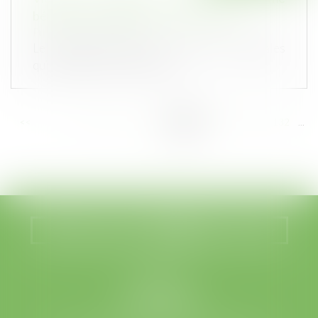
bénéficie d’un préavis réduit à un mois
Publié le :
19/08/2020
Le locataire qui subit des violences conjugales
qui souhaite résilier le bail...
<<
<
...
126
127
128
129
130
131
132
...
>
>>
Nous localiser
Nous contacter
LEGABAT
41 rue de Liège
75008 PARIS