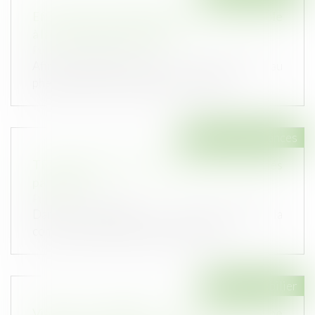
Effectivité de l'étude géotechnique préalable
à la vente de terrain à bâtir
Publié le :
20/08/2020
Afin de lutter contre les risques liés au
phénomène de mouvement de terrain d...
Droit des assurances
TEC Assurances et son dirigeant sanctionnés
par l'AMF
Publié le :
19/08/2020
Dans une décision du 23 juillet 2020, la
commission des sanctions de l'Autori...
Droit immobilier
Violences conjugales : le locataire victime