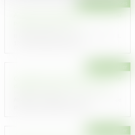
Droit des assurances
Assurance-vie rachetable et droit exclusif au
paiement du créancier nanti
Publié le :
25/08/2020
Il résulte des articles 2363 du code civil et L.
132-10 du code des assurance...
Droit immobilier
Copropriété : le vice de construction doit être
distingué du défaut de livraison conforme
Publié le :
25/08/2020
Attention aux arguments invoqués en cas de
préjudice résultant d’une insuffis...
Droit immobilier