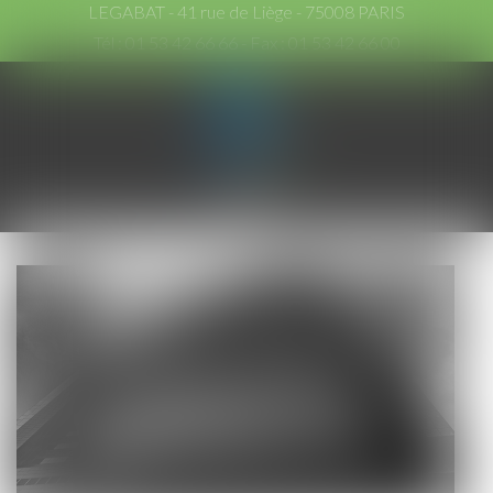
LEGABAT - 41 rue de Liège - 75008 PARIS
Tél :
01 53 42 66 66
- Fax : 01 53 42 66 00
Ouvrir
le
menu