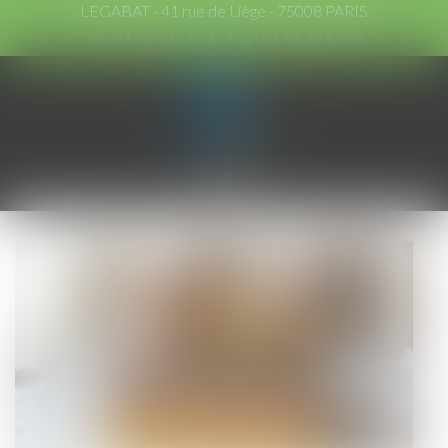
LEGABAT - 41 rue de Liège - 75008 PARIS
Tél :
01 53 42 66 66
- Fax : 01 53 42 66 00
Ouvrir
le
menu