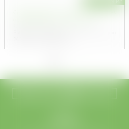
Droit immobilier
Cotisations 2026 : un arrêté qui confirme les
règles applicables au logement social
Publié le :
26/06/2026
Publié au Journal officiel, l'arrêté du 1er juin
2026 fixe les modalités de c...
<<
<
1
2
3
4
5
6
7
...
>
>>
Nous localiser
Nous contacter
LEGABAT
41 rue de Liège
75008 PARIS