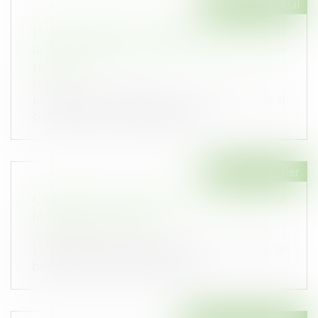
Droit commercial
Droit de préférence du locataire commercial :
la rétractation de l'offre exclut la vente
forcée
Publié le :
07/07/2026
Le bailleur qui envisage de vendre un local
commercial est tenu de notifier s...
Droit immobilier
Copropriété : une mise en demeure imprécise
bloque le recouvrement
Publié le :
01/07/2026
Le syndicat des copropriétaires qui souhaite
bénéficier de la procédure accél...