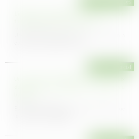
Droit des assurances
L’intérêt au taux légal et le doublement du
taux légal n’ont pas le même objet
Publié le :
01/07/2026
Une victime d’un accident de la circulation a
obtenu, par un jugement irrévoc...
Droit commercial
Un processus irréversible de départ des lieux
du locataire fait obstacle au repentir du
bailleur
Publié le :
30/06/2026
Est tardif le repentir du bailleur exercé alors que
le locataire s'est engagé...