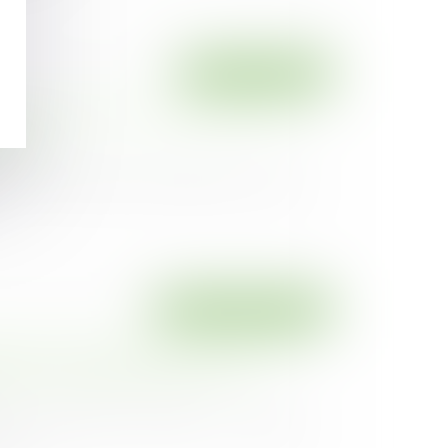
Droit commercial
liées au Covid-19 ne constituent pas une
louée !
25
n l’a une nouvelle fois rappelé, au visa de
Droit des assurances
 contrat d’assurance : l’interruption
rofite aux demandes ultérieures
25
e la prescription biennale en matière
mit...