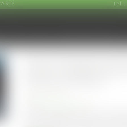
PARIS
Tél 
CABINET
EQUIPE
DOMAINES D'INTERVENTION
Covid-19 et perte d’activi
d’accès n’implique pas un
d’accès aux locaux !
Publié le :
11/06/2025
Droit des assurances
Source :
www.lemag-juridique.com
C’est la position adoptée par la Cour de cassatio
assureur. En l’espèce, un restaurateur avait sou
pertes d’exploitation consécutives à une interru