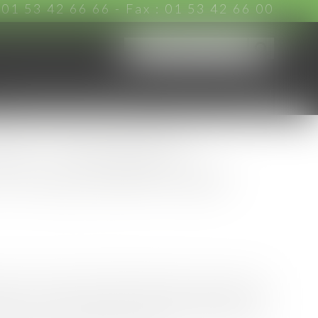
:
01 53 42 66 66
- Fax : 01 53 42 66 00
CHARTE D'ENGAGEMENTS
ACTUS
CONTACT
té : l’interdiction
e impossibilité totale
n dans le cadre d’un litige opposant un assuré à son
scrit un contrat d’assurance couvrant notamment les
ption ou à une réduction d’activité résultant d’une