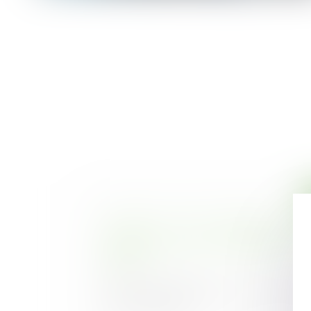
Covid-19 et perte d’activité : l’int
n’implique pas une impossibilité t
locaux !
Publié le :
11/06/2025
C’est la position adoptée par la Cour d
cadre d’un litige...