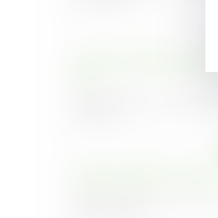
Construction et logement : les per
délivrés entre 2021 et 2024 prolong
décret
Publié le :
06/06/2025
Ce mardi 27 mai a été publié le décret pr
validité des au...
Rénovation énergétique : l'UFC-Que
un guichet unique pour toutes les aide
Publié le :
23/05/2025
L'association UFC-Que Choisir dénonc
dispositifs actuels d'a...