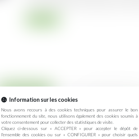
mesure d’interdiction d’accès édictée par une autor
Lire la suite
Droit des assurances
Information sur les cookies
erdiction d’accès
Clause d’indexatio
otale d’accès aux
peut être écarté
Nous avons recours à des cookies techniques pour assurer le bon
Publié le :
10/06/20
fonctionnement du site, nous utilisons également des cookies soumis à
Les baux commer
votre consentement pour collecter des statistiques de visite.
Cliquez ci-dessous sur « ACCEPTER » pour accepter le dépôt de
d’indexation (ou « cl
e cassation dans le
l'ensemble des cookies ou sur « CONFIGURER » pour choisir quels