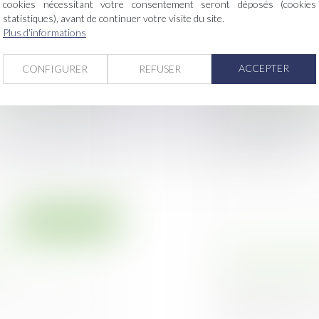
cookies nécessitant votre consentement seront déposés (cookies
statistiques), avant de continuer votre visite du site.
Plus d'informations
Droit immobilier
ACCEPTER
CONFIGURER
REFUSER
mis de construire
Les restrictions 
és par un nouveau
perte de la chose 
Publié le :
30/05/20
La Cour de cassatio
l’article 1722...
orogeant le délai de
Droit immobilier
 Choisir demande
Exécution du même
s
de prescription p
Publié le :
21/05/20
e « l'échec » des
L’interruption d
d’assurance ne se li