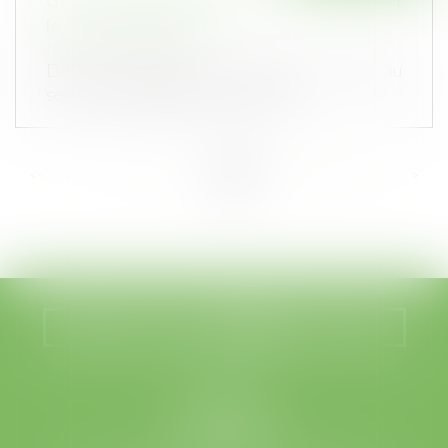
le nouvel outil du fisc
Publié le :
06/10/2021
Depuis le début du mois d’août, un nouveau
service en ligne dédié aux proprié...
<<
<
...
95
96
97
98
99
100
101
...
>
>>
Nous localiser
Nous contacter
LEGABAT
41 rue de Liège
75008 PARIS