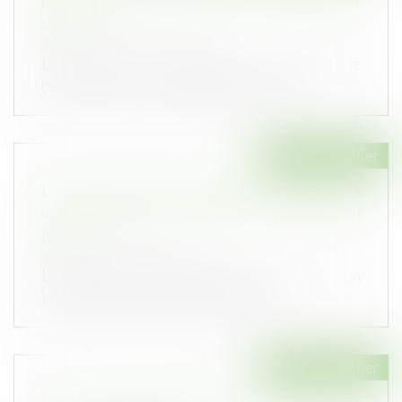
bénéficiaire de l’assurance-vie se prescrit par
dix ans
Publié le :
12/10/2021
La veuve qui revendique la qualité de
bénéficiaire du contrat d’assurance-vie...
Droit immobilier
L’article 555 du Code civil ne s’applique qu’à
une construction nouvelle sur le terrain
d’autrui
Publié le :
07/10/2021
Les travaux d’amélioration réalisés sur un
immeuble en ruine ne rentrent pas...
Droit immobilier
Gérer mes biens immobiliers : voici à quoi sert