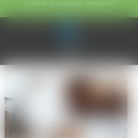
LEGABAT - 41 rue de Liège - 75008 PARIS
Tél :
01 53 42 66 66
- Fax : 01 53 42 66 00
Ouvrir
le
menu