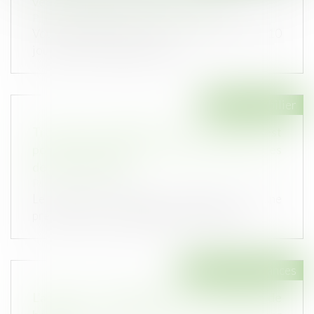
vente : 10 jours pour changer d'avis
Publié le :
13/10/2021
Vous disposez d'un délai de rétractation de 10
jours après la signature du co...
Droit immobilier
Travaux en copropriété : un second vote n'est
possible qu’après un vote sur chacun des
devis concurrents
Publié le :
13/10/2021
Le vote de la même résolution par une
précédente assemblée générale ne dispen...
Droit des assurances
L’action en revendication de la qualité de