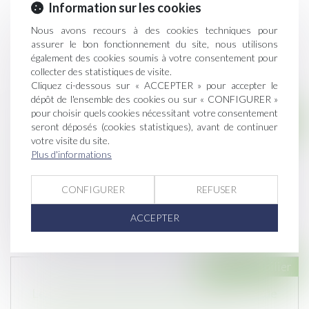
Information sur les cookies
Nous avons recours à des cookies techniques pour
assurer le bon fonctionnement du site, nous utilisons
également des cookies soumis à votre consentement pour
collecter des statistiques de visite.
Cliquez ci-dessous sur « ACCEPTER » pour accepter le
dépôt de l'ensemble des cookies ou sur « CONFIGURER »
pour choisir quels cookies nécessitant votre consentement
Droit immobilier
seront déposés (cookies statistiques), avant de continuer
votre visite du site.
Coups de pouce isolation et chauffage : l'Etat
Plus d'informations
recule la date limite de fin des travaux
Publié le :
13/10/2021
CONFIGURER
REFUSER
Un arrêté vient reculer la date d'achèvement des
travaux pour certaines offre...
ACCEPTER
Droit immobilier
Le délai de rétractation du compromis de