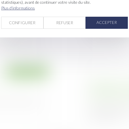
statistiques), avant de continuer votre visite du site.
 avec l'activité
Détermination
Plus d'informations
, celui-ci ne peut
commerciaux reno
sionnel dans ses
Publié le :
21/06/20
ACCEPTER
CONFIGURER
REFUSER
Dans le cadre d’u
des baux renouvelés
n de désordres liés à
Droit immobilier
e l’action pour
Application au 1er 
les dispositions
pouvant être conc
1659 et suivants du
Publié le :
20/06/20
La résiliation en l
conclus par voi...