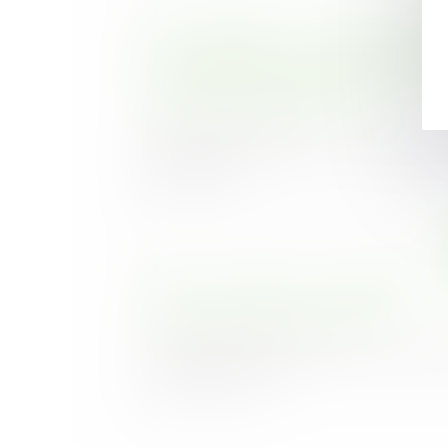
Si le contrat a un rapport direct
professionnelle du maître de l'ouvrage
être considéré comme un non profes
rapports avec le maître d'œuvre
Publié le :
21/06/2023
Saisie d’un litige relatif à la constatatio
des travaux...
Vente à réméré et prescription d
reconnaissance de la propriété
Publié le :
20/06/2023
La vente à réméré régie par les articles 
Code civil, cons...