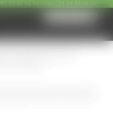
:
01 53 42 66 66
- Fax : 01 53 42 66 00
CHARTE D'ENGAGEMENTS
ACTUS
CONTACT
ur locative des baux
 ou révisés
t des loyers des baux renouvelés ou révisés doit
aux dispositions de l’article L. 145-33 du Code de