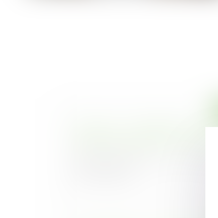
Assurances : un établissement sur tr
répression des fraudes pour « pratique
Publié le :
27/06/2023
Près d'un tiers des assureurs, courtiers 
des 147 établiss...