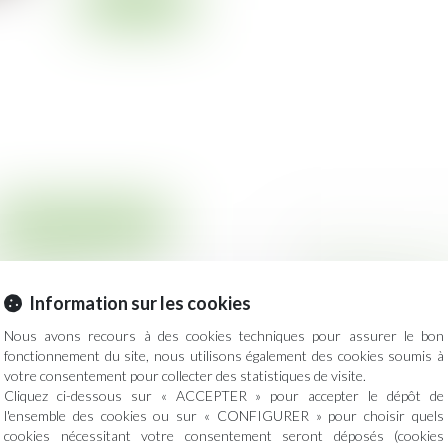
Lire la suite
Droit des assurances
ois épinglé par la
Remise en état 
s abusives »
copropriétaires
Information sur les cookies
Publié le :
27/06/20
et autres mutuelles
Dans une affaire 
Nous avons recours à des cookies techniques pour assurer le bon
Cour de cassation,.
fonctionnement du site, nous utilisons également des cookies soumis à
votre consentement pour collecter des statistiques de visite.
Cliquez ci-dessous sur « ACCEPTER » pour accepter le dépôt de
l'ensemble des cookies ou sur « CONFIGURER » pour choisir quels
Droit immobilier
cookies nécessitant votre consentement seront déposés (cookies