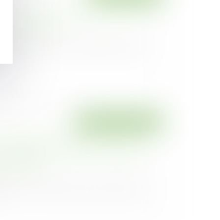
 de la valeur locative des baux
uvelés ou révisés
23
n bail commercial, le montant des loyers
...
Droit des assurances
juin 2023 de la résiliation « en 3 clics » :
 spécifiques aux contrats d’assurance
lus en ligne
23
igne des contrats d'assurance pouvant être