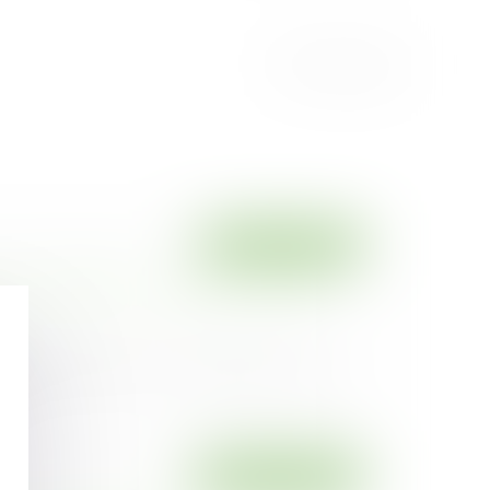
Droit immobilier
de l’immeuble et qualité à agir des
23
récemment portée à la connaissance de la
..
Droit commercial