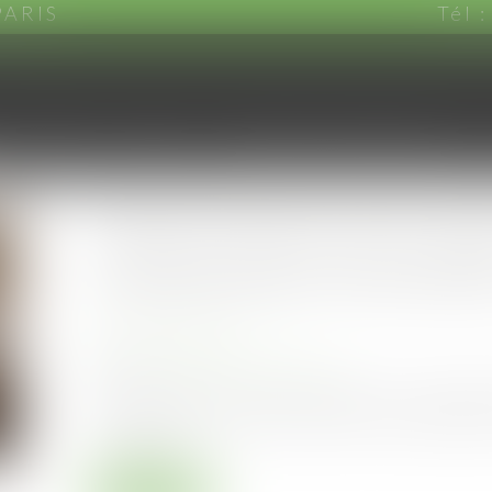
PARIS
Tél 
CABINET
EQUIPE
DOMAINES D'INTERVENTION
Détermination de la vale
commerciaux renouvelés
Publié le :
21/06/2023
Droit commercial
Source :
www.actu-juridique.fr
Dans le cadre d’un bail commercial, le montan
correspondre à la valeur locative, conformément 
commerce...