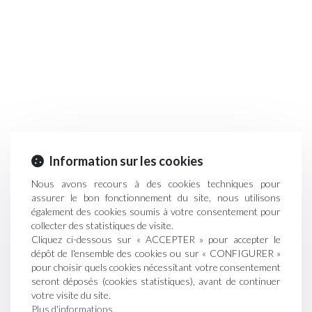
Information sur les cookies
Nous avons recours à des cookies techniques pour
assurer le bon fonctionnement du site, nous utilisons
également des cookies soumis à votre consentement pour
collecter des statistiques de visite.
Cliquez ci-dessous sur « ACCEPTER » pour accepter le
dépôt de l'ensemble des cookies ou sur « CONFIGURER »
pour choisir quels cookies nécessitant votre consentement
seront déposés (cookies statistiques), avant de continuer
votre visite du site.
Plus d'informations