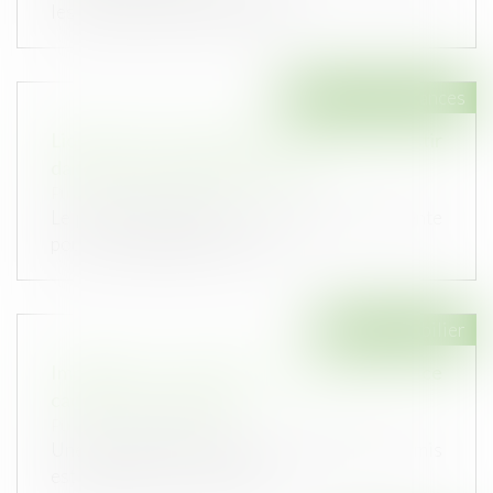
les clauses du bail renouvelé...
Droit des assurances
Liquider votre assurance-vie pour investir
dans un bien immobilier locatif ?
Publié le :
06/07/2021
Le prise de conscience est soudaine et violente
pour les épargnants qui se cr...
Droit immobilier
Immobilier : construire sans permis... un vice
caché en cas de vente !
Publié le :
30/06/2021
Une construction édifiée à l'origine sans permis
est atteinte d'un vice caché...