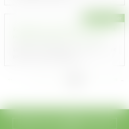
Droit immobilier
Passage pour cause d’enclave : le juge peut
retenir un tracé autre que celui demandé
Publié le :
30/06/2021
Lorsque les propriétaires intéressés sont
parties à l’instance, le juge qui c...
<<
<
...
102
103
104
105
106
107
108
...
>
>>
Nous localiser
Nous contacter