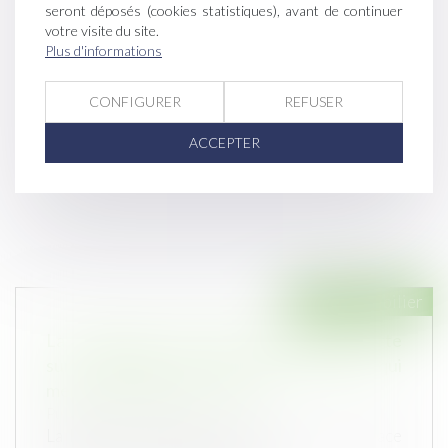
seront déposés (cookies statistiques), avant de continuer
votre visite du site.
Plus d'informations
CONFIGURER
REFUSER
ACCEPTER
Droit immobilier
La Fédération Française du Bâtiment alerte
sur la flambée des prix des matériaux qui
menace la relance du secteur
Publié le :
08/07/2021
La FFB a mis en garde mardi contre la menace