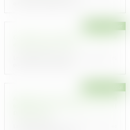
que constituent la pénurie et la...
Droit immobilier
Copropriété : la constatation de l’inexistence
d’un lot transitoire attendra
Publié le :
07/07/2021
Le délai laissé aux syndicats des copropriétaires
pour mettre en conformité l...
Droit commercial
Application dans le temps de la loi Pinel
(charges) et fixation judiciaire du loyer - Bail |
Dalloz Actualité
Publié le :
07/07/2021
La demande tendant à voir déclarer non écrites