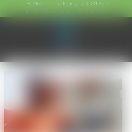
LEGABAT - 41 rue de Liège - 75008 PARIS
Tél :
01 53 42 66 66
- Fax : 01 53 42 66 00
Ouvrir
le
menu