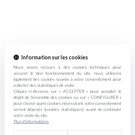
Information sur les cookies
Nous avons recours à des cookies techniques pour
assurer le bon fonctionnement du site, nous utilisons
également des cookies soumis à votre consentement pour
collecter des statistiques de visite.
Cliquez ci-dessous sur « ACCEPTER » pour accepter le
dépôt de l'ensemble des cookies ou sur « CONFIGURER »
pour choisir quels cookies nécessitant votre consentement
seront déposés (cookies statistiques), avant de continuer
votre visite du site.
Plus d'informations