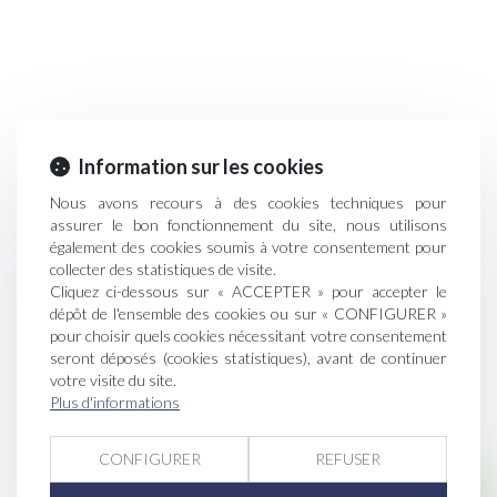
Information sur les cookies
Nous avons recours à des cookies techniques pour
assurer le bon fonctionnement du site, nous utilisons
également des cookies soumis à votre consentement pour
collecter des statistiques de visite.
Cliquez ci-dessous sur « ACCEPTER » pour accepter le
dépôt de l'ensemble des cookies ou sur « CONFIGURER »
pour choisir quels cookies nécessitant votre consentement
seront déposés (cookies statistiques), avant de continuer
votre visite du site.
Plus d'informations
CONFIGURER
REFUSER