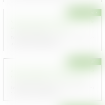
Droit immobilier
Vente d’un terrain et caducité du permis de
construire postérieure à la vente
Publié le :
13/04/2023
En 2008, une grange à démolir a été vendue par
un acte de vente faisant état...
Droit immobilier
Action du locataire et délai de prescription
réduit : quel sort pour le contrat en cours ?
Publié le :
12/04/2023
Le locataire d’un logement avait quitté celui-ci
en 2011 en invoquant les nui...