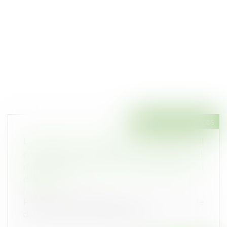
Droit des assurances
L’assuré qui se croit garanti des fautes qu'il
commet ne peut écarter l'exclusion légale et
d'ordre public des fautes intentionnelles ou
dolosives
Publié le :
18/04/2023
Pour la Cour de cassation, commet une faute
dolosive exclusive de tout aléa d...