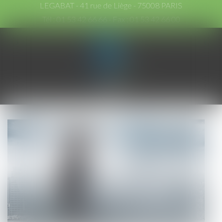
LEGABAT - 41 rue de Liège - 75008 PARIS
Tél :
01 53 42 66 66
- Fax : 01 53 42 66 00
Ouvrir
le
menu