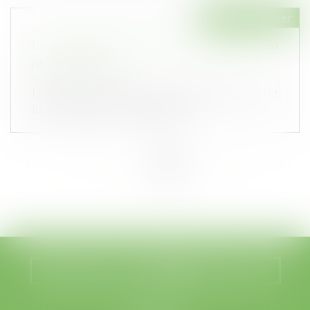
Droit immobilier
La conformité du bien vendu s’apprécie au
jour de la vente
Publié le :
05/04/2023
Une SCI vend à une société immobilière de droit
luxembourgeois une grange à d...
<<
<
...
56
57
58
59
60
61
62
...
>
>>
Nous localiser
Nous contacter