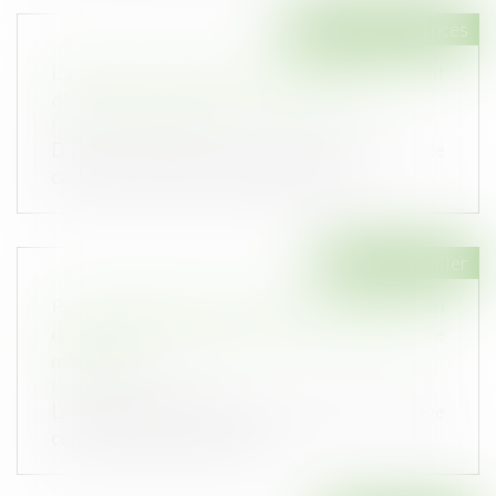
Droit des assurances
L’assureur peut être représenté par autant
d’avocats que de personnes assurées
Publié le :
11/04/2023
Dans un avis du 9 mars 2022, la Cour de
cassation répond à la demande du Trib...
Droit immobilier
Point de départ de la prescription de l’action
du maître d’ouvrage contre le fournisseur de
matériaux
Publié le :
05/04/2023
La prescription de l’action du maître de l’ouvrage
contre le fournisseur de m...