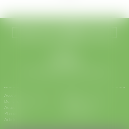
>>
Nous localiser
Nous contacter
LEGABAT
41 rue de Liège
75008 PARIS
Tél :
01 53 42 66 66
- Fax : 01 53 42 66 00
Accueil
Equipe
Domaines d'intervention
Charte d'engagements
Actus
Contact
Plan du site
Mentions légales
Articles