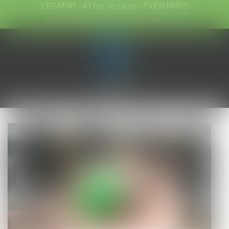
LEGABAT - 41 rue de Liège - 75008 PARIS
Tél :
01 53 42 66 66
- Fax : 01 53 42 66 00
Ouvrir
le
menu