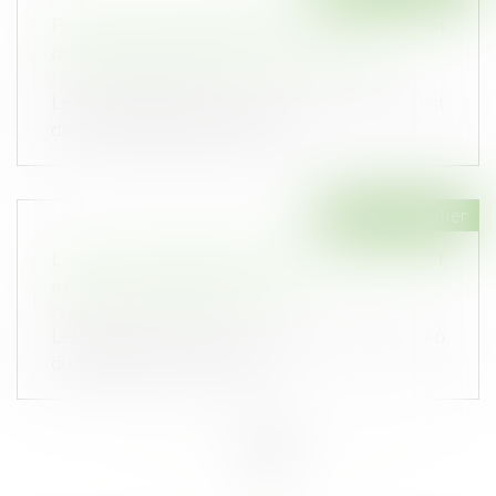
Projet de loi de simplification : mensualisation
des loyers pour les baux commerciaux
Publié le :
16/04/2024
Le Gouvernement a annoncé que serait présent
dans le futur projet de loi de s...
Droit immobilier
Location interdite du bien acquis avec un prêt
à taux zéro : quelle sanction ?
Publié le :
10/04/2024
Les articles L. 31-10-6, L 31-10-7 et R. 31-10-6
du code de la construction e...
<<
<
...
33
34
35
36
37
38
39
...
>