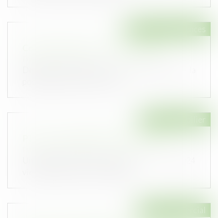
Droit des assurances
Contrat d'assurance : résilier en ligne
Publié le :
23/04/2024
Depuis le 1er juin 2023, l'assuré dispose de la
possibilité de résilier ou de...
Droit immobilier
PTZ : les nouvelles dispositions 2024
Publié le :
16/04/2024
Un décret et un arrêté publiés le 2 avril 2024
viennent de préciser l’ensembl...
Droit commercial