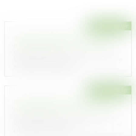
Droit immobilier
Comment la garantie de bon fonctionnement
protège le propriétaire et la construction ?
Publié le :
24/04/2024
La garantie de bon fonctionnement, ou garantie
biennale, est un dispositif d’...
Droit immobilier
Une nouvelle action en bornage implique que
la limite séparative soit devenue incertaine
Publié le :
23/04/2024
L’article 646 du Code civil dispose que : « Tout
propriétaire peut obliger so...