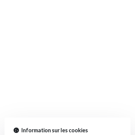
Information sur les cookies