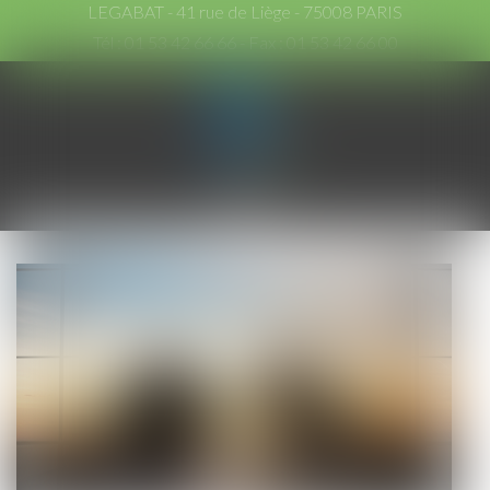
LEGABAT - 41 rue de Liège - 75008 PARIS
Tél :
01 53 42 66 66
- Fax : 01 53 42 66 00
Ouvrir
le
menu