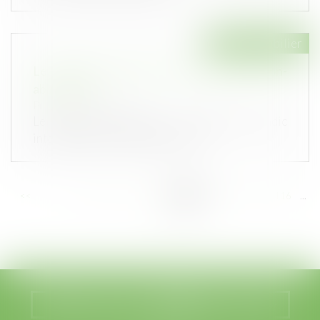
Droit immobilier
Le mandat de syndic ne survit pas à la fusion-
absorption
Publié le :
24/03/2021
Le caractère personnel du mandat de syndic
interdit qu’il soit transmis, sans...
<<
<
...
110
111
112
113
114
115
116
...
>
>>
Nous localiser
Nous contacter