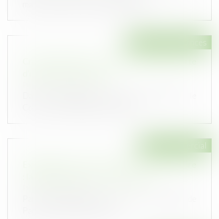
marchés de construction devraient...
Droit des assurances
Crédit immobilier : pourquoi l'assurance perte
d'emploi a peu d'intérêt
Publié le :
30/03/2021
Dans un contexte économique bousculé par le
Covid, il est tentant, pour un em...
Droit commercial
Exigibilité des loyers pendant la crise sanitaire
: la jurisprudence encore hésitante
Publié le :
30/03/2021
Par un arrêt du 4 février 2021, la Cour d’appel de
Paris s’est prononcée, pou...