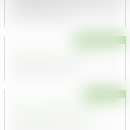
Publié le :
06/04/2021
Le bénéficiaire d’un pacte de préférence ne peut
obtenir l’annulation de la v...
Droit des assurances
L’assurance auto : quelques rappels
Publié le :
06/04/2021
Assurer sa voiture est obligatoire. Au-delà de
l'obligation légale, les assur...
Droit immobilier
Comment comptabiliser les pénalités de
retard sur marchés de construction ?
Publié le :
31/03/2021
Selon la CNCC, les pénalités de retard sur