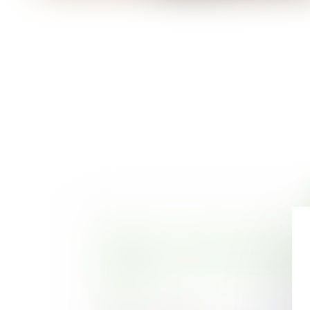
Parution du décret précisant 
particulières de construction à re
projets situés en zone avec risque
terrain
Publié le :
02/01/2020