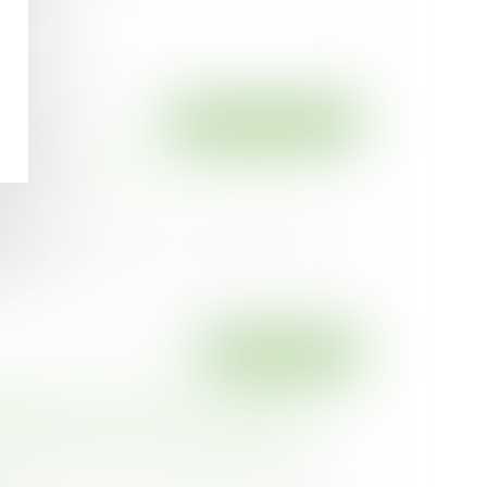
Droit des assurances
 l'on est bénéficiaire d'une assurance-
19
 le bénéficiaire d'une assurance-vie
eul...
Droit immobilier
 propres aux contrats de construction
uelle n’imposant pas la réception écrite
pêchent pas une réception judiciaire
19