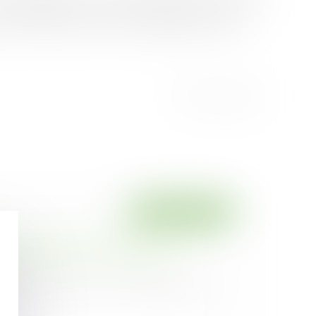
a réhydratation des sols (phénomène du retrait –
toire l’établissement d’une étude géotechnique...
Droit immobilier
on aux frais de chauffage des parties
mmeuble détenu en copropriété
19
ue le droit de l’Union ne s’oppose pas à
...