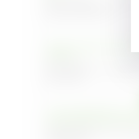
Afin de sécuriser les construction
exposées au risque de mouv...
Précisions en matière d’assurances
refacturées
Publié le :
18/12/2019
Dans le cadre d’un rescrit, l’administrat
que les assuranc...
Le risque d’effondrement d’un mur 
voisine constitue un trouble anormal 
Publié le :
11/12/2019
Lorsque le propriétaire d’un mur de sou