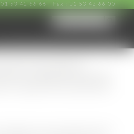
:
01 53 42 66 66
- Fax : 01 53 42 66 00
CHARTE D'ENGAGEMENTS
ACTUS
CONTACT
sant les techniques
ction à respecter pour les
avec risque de mouvement
zones exposées au risque de mouvement de terrain