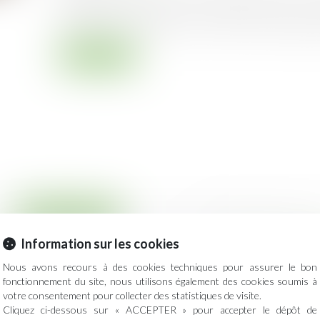
différentiel consécutif à la sécheresse et à l
gonflement des argiles), la loi Élan a rendu obliga
Lire la suite
Droit immobilier
les techniques
CJUE : contributi
Information sur les cookies
specter pour les
communes d’un i
Nous avons recours à des cookies techniques pour assurer le bon
 de mouvement de
Publié le :
24/12/20
fonctionnement du site, nous utilisons également des cookies soumis à
La CJUE précise q
votre consentement pour collecter des statistiques de visite.
une réglementation
Cliquez ci-dessous sur « ACCEPTER » pour accepter le dépôt de