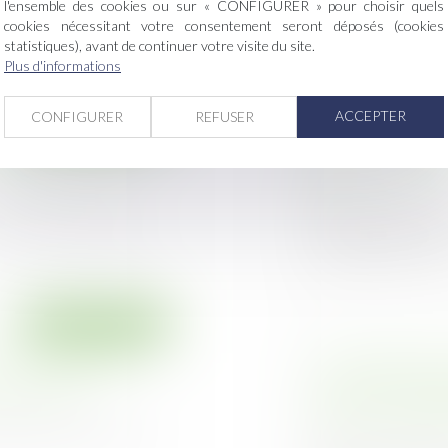
l'ensemble des cookies ou sur « CONFIGURER » pour choisir quels
s dans des zones
cookies nécessitant votre consentement seront déposés (cookies
statistiques), avant de continuer votre visite du site.
Plus d'informations
Droit immobilier
ACCEPTER
CONFIGURER
REFUSER
 dommages-ouvrage
Comment savoir si
vie ?
Publié le :
17/12/20
ion fiscale précise
Vous pensez être
contractée par un aï
Droit immobilier
sur la propriété
Les dispositions
de voisinage
de maison individ
des travaux, n’em
tènement qui risque
Publié le :
11/12/20