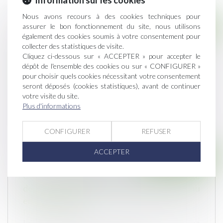
Information sur les cookies
Nous avons recours à des cookies techniques pour
Droit immobilier
assurer le bon fonctionnement du site, nous utilisons
également des cookies soumis à votre consentement pour
Parution du décret précisant les techniques
collecter des statistiques de visite.
Cliquez ci-dessous sur « ACCEPTER » pour accepter le
particulières de construction à respecter
dépôt de l'ensemble des cookies ou sur « CONFIGURER »
pour les projets situés en zone avec risque de
pour choisir quels cookies nécessitant votre consentement
mouvement de terrain
seront déposés (cookies statistiques), avant de continuer
Publié le :
02/01/2020
votre visite du site.
Afin de sécuriser les constructions dans des
Plus d'informations
zones exposées au risque de mouv...
CONFIGURER
REFUSER
ACCEPTER
Droit immobilier
CJUE : contribution aux frais de chauffage
des parties communes d’un immeuble détenu
en copropriété
Publié le :
24/12/2019