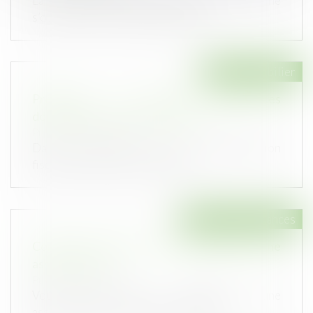
La CJUE précise que le droit de l’Union ne
s’oppose pas à une réglementation...
Droit immobilier
Précisions en matière d’assurances
dommages-ouvrage refacturées
Publié le :
18/12/2019
Dans le cadre d’un rescrit, l’administration
fiscale précise que les assuranc...
Droit des assurances
Comment savoir si l'on est bénéficiaire d'une
assurance-vie ?
Publié le :
17/12/2019
Vous pensez être le bénéficiaire d'une
assurance-vie contractée par un aïeul...