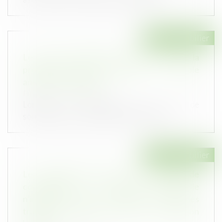
Droit immobilier
Le risque d’effondrement d’un mur sur la
propriété voisine constitue un trouble
anormal de voisinage
Publié le :
11/12/2019
Lorsque le propriétaire d’un mur de
soutènement qui risque de s’effondrer sur...
Droit immobilier
Les dispositions propres aux contrats de
construction de maison individuelle
n’imposant pas la réception écrite des
travaux, n’empêchent pas une réception