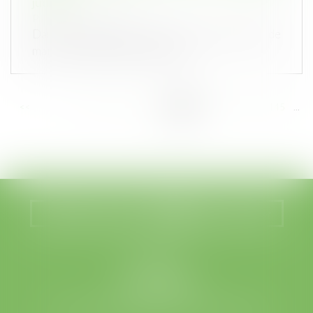
judiciaire
Publié le :
11/12/2019
Dans le cadre d’un contrat de construction de
maison individuelle dont il ava...
<<
<
...
139
140
141
142
143
144
145
...
>
>>
Nous localiser
Nous contacter
LEGABAT
41 rue de Liège
75008 PARIS
Tél :
01 53 42 66 66
- Fax : 01 53 42 66 00