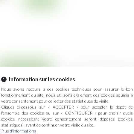
Lire la suite
Droit des assurances
tion : procédures,
Promesse de vent
Information sur les cookies
au jour de la dél
Nous avons recours à des cookies techniques pour assurer le bon
Publié le :
02/08/20
fonctionnement du site, nous utilisons également des cookies soumis à
on est une démarche
Dans une affaire 
votre consentement pour collecter des statistiques de visite.
juillet dernier, les..
Cliquez ci-dessous sur « ACCEPTER » pour accepter le dépôt de
l'ensemble des cookies ou sur « CONFIGURER » pour choisir quels
cookies nécessitant votre consentement seront déposés (cookies
statistiques), avant de continuer votre visite du site.
Droit commercial
Plus d'informations