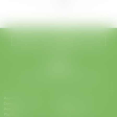
<<
<
...
91
92
93
94
95
96
97
...
>
>>
Nous localiser
Nous contacter
LEGABAT
41 rue de Liège
75008 PARIS
Tél :
01 53 42 66 66
- Fax : 01 53 42 66 00
Accueil
Equipe
Domaines d'intervention
Charte d'engagements
Actus
Contact
Plan du site
Mentions légales