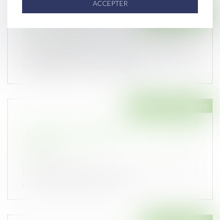
ACCEPTER
Droit immobilier
Ramonage obligatoire : règles et sanctions
Publié le :
01/12/2021
Le ramonage d'une cheminée est obligatoire.
Réglementation, coût et sanctions...
Droit des assurances
Le Sénat vote pour de nouveaux contrats
d'assurance emprunteur sans "sélection
médicale"
Publié le :
30/11/2021
Le Sénat dominé par l'opposition de droite s'est
prononcé dans la nuit de ven...