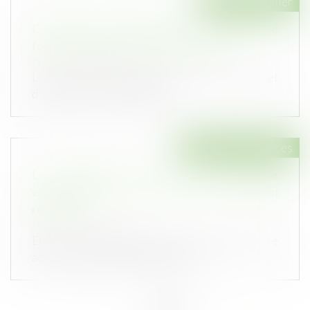
Droit immobilier
Comment sont déterminées les règles de
fonctionnement du conseil syndical ?
Publié le :
24/11/2021
La loi du 10 juillet 1965, ainsi que son décret
d’application, ne règlent pas...
Droit des assurances
La proposition de loi sur l’assurance
emprunteur revient dans une version
remaniée
Publié le :
23/11/2021
Elle a maintenant de bonnes chances d’être
adoptée sous cette législature. La...