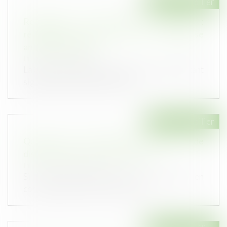
Droit immobilier
Revirement de jurisprudence confirmé :
rétractation exclue pour une promesse
antérieure à 2016
Publié le :
30/11/2021
La Cour de cassation confirme que le promettant
signataire d’une promesse uni...
Droit immobilier
Quelles sont les règles de hauteur et de
distance pour un mur de clôture ?
Publié le :
24/11/2021
Si vous voulez délimiter votre propriété en
construisant un mur, vous en avez...