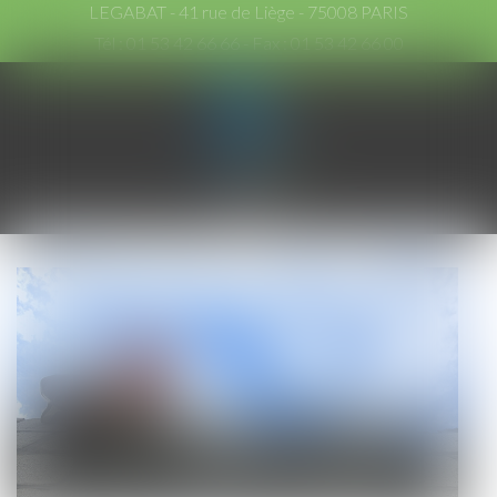
LEGABAT - 41 rue de Liège - 75008 PARIS
Tél :
01 53 42 66 66
- Fax : 01 53 42 66 00
Ouvrir
le
menu