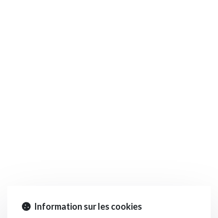
Information sur les cookies