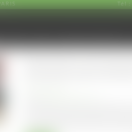
PARIS
Tél 
CABINET
EQUIPE
DOMAINES D'INTERVENTION
Revirement : du nouveau
de la prescription bienn
Publié le :
13/06/2023
Droit commercial
Source :
www.lemag-juridique.com
De jurisprudence constante, l’action tendant à la 
par les articles L.145-1 et suivant du Code de c
l’article L.145-60 du Code de commerce, laquelle 
en cas de renouvellement. Pourtant, la Cour de ca