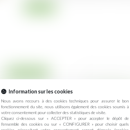
Lire la suite
Droit immobilier
alité à agir des
Si le contrat a
professionnelle d
Information sur les cookies
être considéré 
Nous avons recours à des cookies techniques pour assurer le bon
connaissance de la
rapports avec le 
fonctionnement du site, nous utilisons également des cookies soumis à
Publié le :
21/06/20
votre consentement pour collecter des statistiques de visite.
Saisie d’un litige r
Cliquez ci-dessous sur « ACCEPTER » pour accepter le dépôt de
l'ensemble des cookies ou sur « CONFIGURER » pour choisir quels
des travaux...
cookies nécessitant votre consentement seront déposés (cookies