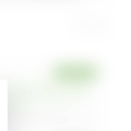
Droit immobilier
 un rapport direct avec l'activité
u maître de l'ouvrage, celui-ci ne peut
comme un non professionnel dans ses
maître d'œuvre
23
elatif à la constatation de désordres liés à