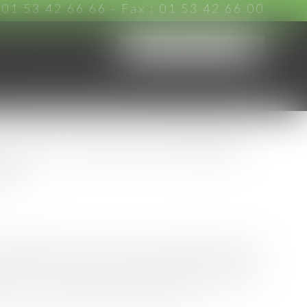
:
01 53 42 66 66
- Fax : 01 53 42 66 00
CHARTE D'ENGAGEMENTS
ACTUS
CONTACT
 pour le point de départ
ale
requalification d’un contrat en bail commercial régi
ommerce, est soumise à la prescription biennale de
court à compter de la date du contrat initial, même
ssation en a récemment jugé autrement...