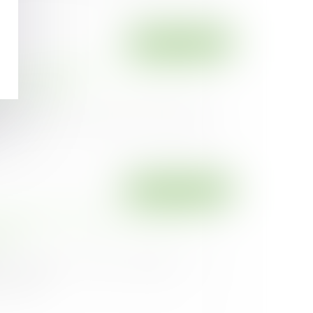
Droit immobilier
 et prescription de l’action pour
 la propriété
23
régie par les articles 1659 et suivants du
Droit commercial
nouveau pour le point de départ de la
nale
23
e constante, l’action tendant à la
 contra...