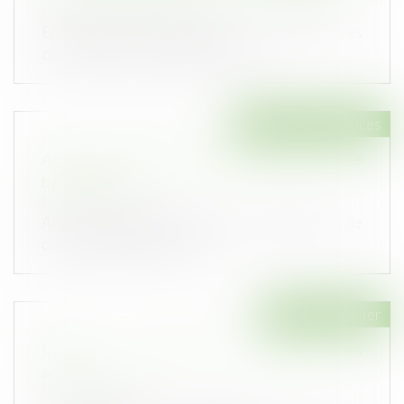
Publié le :
17/05/2023
En matière d’expropriation, le syndicat des
copropriétaires ne peut pas repré...
Droit des assurances
Action en nullité d’une modification de clause
bénéficiaire
Publié le :
16/05/2023
Action en nullité d’avenants de modifications de
clauses bénéficiaires : la r...
Droit immobilier
CCMI : les outils de protection des
acquéreurs
Publié le :
10/05/2023