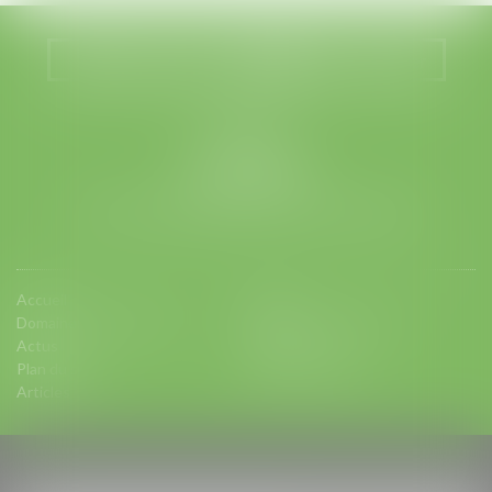
Nous localiser
Nous contacter
LEGABAT
41 rue de Liège
75008 PARIS
Tél :
01 53 42 66 66
- Fax : 01 53 42 66 00
Accueil
Equipe
Domaines d'intervention
Charte d'engagements
Actus
Contact
Plan du site
Mentions légales
Articles