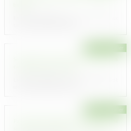
bailleur
Publié le :
19/05/2023
En cas de sous-location de locaux commerciaux
sans son autorisation, le baill...
Droit immobilier
Se prémunir d'un refus de prêt immobilier en
cas de VEFA : mode d'emploi
Publié le :
17/05/2023
La vente en état futur d’achèvement (VEFA) est
une solution populaire pour ac...
Droit immobilier
Pas d’indemnité globale de dépréciation du
surplus pour le syndicat des copropriétaires