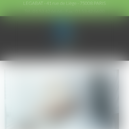
LEGABAT - 41 rue de Liège - 75008 PARIS
Tél :
01 53 42 66 66
- Fax : 01 53 42 66 00
Ouvrir
le
menu