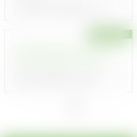
Le contrat de construction de maison
individuelle (CCMI) protège-t-il toujour...
Droit immobilier
De nouvelles précisions sur l’indemnisation
du preneur victime du manquement du
bailleur à son obligation de délivrance
Publié le :
09/05/2023
En cas de manquement du bailleur à son
obligation de délivrance, le locataire...
<<
<
...
54
55
56
57
58
59
60
...
>
>>