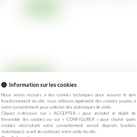
Lire la suite
Droit immobilier
Information sur les cookies
d'immeuble
Quels recours qu
préjudice ?
Nous avons recours à des cookies techniques pour assurer le bon
u 22 juillet 2020,
fonctionnement du site, nous utilisons également des cookies soumis à
Publié le :
09/09/20
votre consentement pour collecter des statistiques de visite.
Les travaux réali
Cliquez ci-dessous sur « ACCEPTER » pour accepter le dépôt de
parfois être problé
l'ensemble des cookies ou sur « CONFIGURER » pour choisir quels
cookies nécessitant votre consentement seront déposés (cookies
statistiques), avant de continuer votre visite du site.