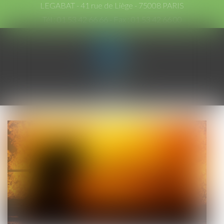
LEGABAT - 41 rue de Liège - 75008 PARIS
Tél :
01 53 42 66 66
- Fax : 01 53 42 66 00
Ouvrir
le
menu