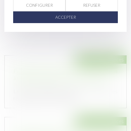
CONFIGURER
REFUSER
ACCEPTER
Droit des assurances
Paiement indu de l’assureur : la victime n’a pas
à restituer les provisions d’indemnisation !
Publié le :
17/06/2026
La Cour de cassation rappelle avec netteté les
règles gouvernant la répétitio...
Droit des assurances