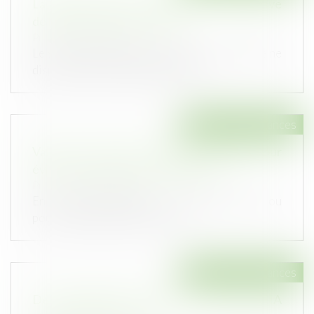
La qualité à agir du souscripteur à l’épreuve
de l’assurance pour compte
Publié le :
10/06/2026
Le souscripteur d’une assurance pour compte ne
dispose pas automatiquement du...
Droit des assurances
Valeur en assurance : la définition simple pour
éviter une mauvaise indemnisation
Publié le :
20/05/2026
En assurance habitation, en assurance auto ou
pour un objet précieux, la vale...
Droit des assurances
Décret 2026-341 assurance vie : fin des FIA