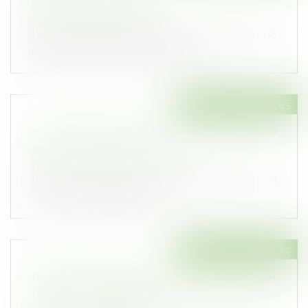
non réglementés en UC
Publié le :
13/05/2026
Publié au Journal officiel du 5 mai 2026, le
décret n°2026-341 du 30 avril 20...
Droit des assurances
« Verser sur mon assurance vie après mes 70
ans, ça vaut encore le coup ? »
Publié le :
24/09/2025
D'ici peu, vous aurez atteint l'âge de 70 ans et on
vous a peut-être déjà sou...
Droit des assurances
Acquisition d’actions non cotées dans un PEA
: la date à laquelle s’opère le transfert de