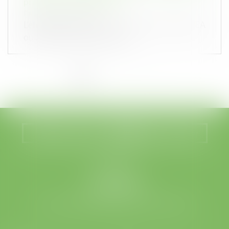
propriété est importante
Publié le :
17/09/2025
L’éligibilité des titres non cotés au sein d’un PEA
ou d’un PEA-PME repose su...
<<
<
1
2
3
4
5
6
7
...
>
>>
Nous localiser
Nous contacter
LEGABAT
41 rue de Liège
75008 PARIS
Tél :
01 53 42 66 66
- Fax : 01 53 42 66 00