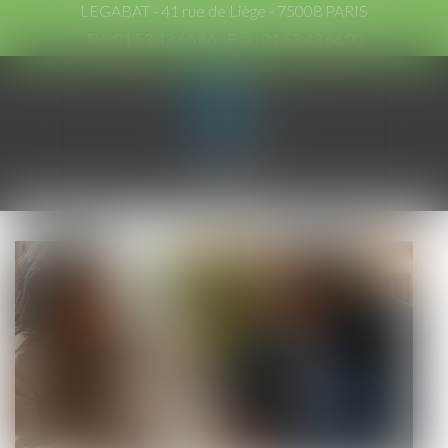
LEGABAT - 41 rue de Liège - 75008 PARIS
Tél :
01 53 42 66 66
- Fax : 01 53 42 66 00
Ouvrir
le
menu