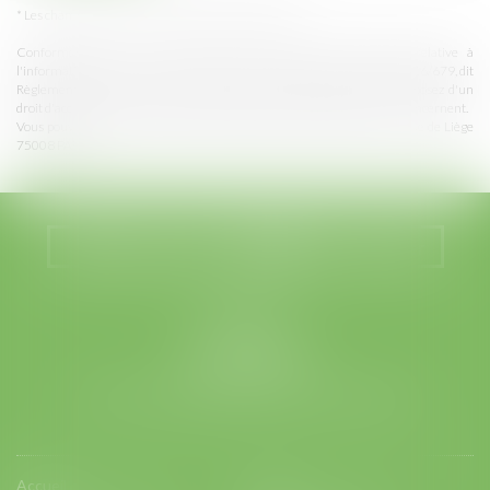
* Les champs suivis d'un astérisque sont obligatoires.
Conformément à la loi n°78-17 du 6 janvier 1978 modifiée relative à
l'informatique, aux fichiers et aux libertés, et au règlement européen 2016/679, dit
Règlement Général sur la Protection des Données (RGPD), vous disposez d'un
droit d'accès, de rectification, de suppression des informations qui vous concernent.
Vous pouvez exercer vos droits en vous adressant à : LEGABAT - 41 rue de Liège
75008 PARIS
Nous localiser
Nous contacter
LEGABAT
41 rue de Liège
75008 PARIS
Tél :
01 53 42 66 66
- Fax : 01 53 42 66 00
Accueil
Equipe