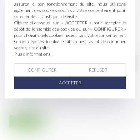
assurer le bon fonctionnement du site, nous utilisons
Message
également des cookies soumis à votre consentement pour
collecter des statistiques de visite.
Cliquez ci-dessous sur « ACCEPTER » pour accepter le
dépôt de l'ensemble des cookies ou sur « CONFIGURER »
pour choisir quels cookies nécessitant votre consentement
seront déposés (cookies statistiques), avant de continuer
votre visite du site.
Code de vérification
Plus d'informations
CONFIGURER
REFUSER
Utilisation des données
ACCEPTER
J'accepte que les informations saisies soient traitées informatiquement
par LEGABAT et l'hébergeur du présent site dans le cadre de ma
demande et de la relation avec LEGABAT qui peut en découler.
ENVOYER