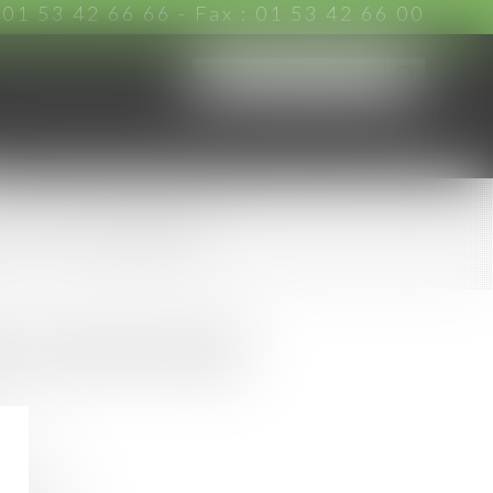
:
01 53 42 66 66
- Fax : 01 53 42 66 00
CHARTE D'ENGAGEMENTS
ACTUS
CONTACT
net LEGABAT
ects et composantes (quelle que
ents industriels et quelle que