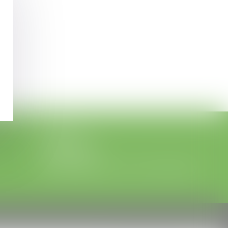
LEGABAT
41 rue de Liège
75008 PARIS
Tél :
01 53 42 66 66
- Fax : 01 53 42 66 00