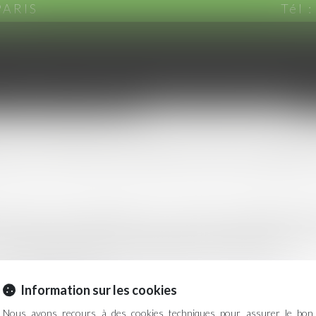
PARIS
Tél 
CABINET
EQUIPE
DOMAINES D'INTERVENTION
es d’intervention du cabi
nt tournée vers le bâtiment et sa vie dans ses multiples asp
bâtiments d’habitation, bureaux, locaux commerciaux et bâtim
 : conception, construction, exploitation et destruction).
donc principalement en :
Information sur les cookies
Nous avons recours à des cookies techniques pour assurer le bon