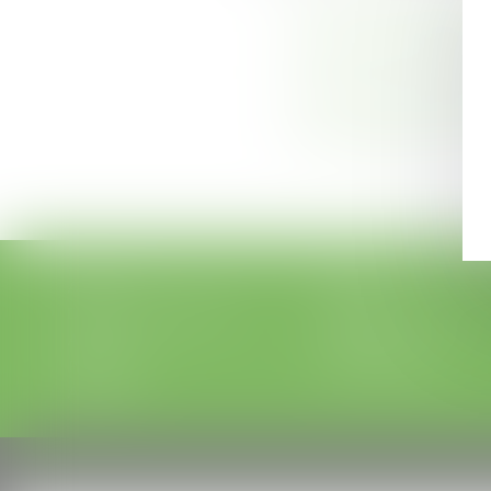
Droit des assuranc
Droit de l’immobili
Droit des risques i
Droit général des 
Accueil
Equipe
Domaines d'intervention
Charte d'engagements
Actus
Contact
Plan du site
Mentions légales
Articles