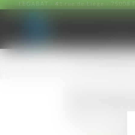
LEGABAT - 41 rue de Liège - 75008 
ACCUEIL
Les domain
Notre activité est naturelleme
soit la nature du bâtiment : 
soit l’étape de vie du bâtiment
A cette fin, nous intervenons 